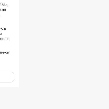
? Мы,
х не
:
но в
е
ловек
анной