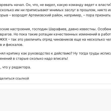
ревать начал. Он, что, не видел, какую команду ведет к власти
И сколько им ни приписывают мнимых заслуг в прошлом, никто и
рорыв – возродят Артемовский район, например, – пора признать
кие настроения, господин Шарафиев, давно известны. Особен
врагов. Но пока такие ротации качественных изменений в работ
 ЖКХ – так это увеличить отряд чиновников еще на несколько че
в и фискалов.
нял критику как руководство к действию? Ну тогда груды испис
нений в старые сколько надо вписать!
, что у редактора.
делиться ссылкой