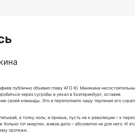
сь
кина
рафиев публично объявил главу АГО Ю. Манякина несостоятельн
робиться через сугробы и уехал в Екатеринбург, оставив
ие своей команды. Это и переполнило чашу терпения его сорат
питывай, а толку ноль; и призыв, пусть не к революции – к пере
ж больно тот инертен, живое дело – абсолютно не для него. И эт
оему протеже.