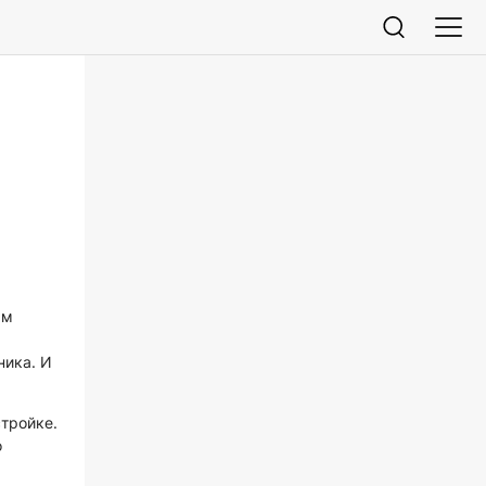
ым
ника. И
стройке.
о