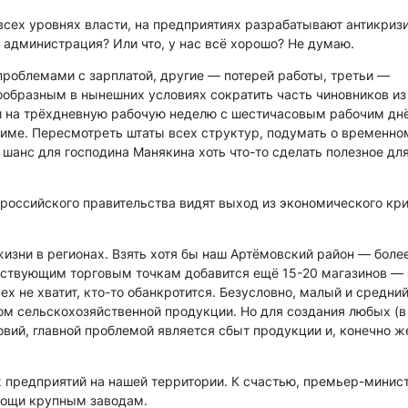
а всех уровнях власти, на предприятиях разрабатывают антикриз
 администрация? Или что, у нас всё хорошо? Не думаю.
роблемами с зарплатой, другие — потерей работы, третьи —
ообразным в нынешних условиях сократить часть чиновников из
и на трёхдневную рабочую неделю с шестичасовым рабочим дн
ме. Пересмотреть штаты всех структур, подумать о временно
шанс для господина Манякина хоть что-то сделать полезное дл
российского правительства видят выход из экономического кри
жизни в регионах. Взять хотя бы наш Артёмовский район — боле
ствующим торговым точкам добавится ещё 15-20 магазинов — 
ех не хватит, кто-то обанкротится. Безусловно, малый и средни
вом сельскохозяйственной продукции. Но для создания любых (в
вий, главной проблемой является сбыт продукции и, конечно ж
предприятий на нашей территории. К счастью, премьер-минис
мощи крупным заводам.