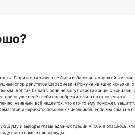
ошо?
треть. Люди и до кризиса не были избалованы хорошей жизнью,
зушный спор депутатов Шарафиева и Рожина на ящик коньяка, о
льным. Вот так бывает: одни не могут свести концы с концами, 
иев давно уже ведёт себя пренебрежительно по отношению к
ению, наивный, всё надеется, что кто-то ему поможет, защитит.
 демагогов и неработоспособных чиновников. Если мы сами не п
ую Думу и выборы главы администрации АГО, и я опасаюсь, чт
усядутся те самые словоблуды.