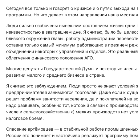
Сегодня все только и говорят о кризисе и о путях выхода н
программы. Но что делает в этом направлении наша местная
Люди сильно озабочены нынешним состоянием жизни: одни п
неизвестностью в завтрашнем дне. Я считаю, было бы целес
близкого окружения главы, работу администрации перевест
оставив только самый минимум работающих в прежнем режи
объединении некоторых управлений и отделов. Это реальный 
облегчения финансового положения АГО.
Многие депутаты Государственной Думы и некоторые члены 
развитии малого и среднего бизнеса в стране.
Я считаю это заблуждением. Люди просто не знают условий 
предпринимателей занимаются торговлей. Даже если к суще
решит проблему занятости населения, да и покупателей на вс
надо развивать, особенно тот, который связан с производст
числе и сельскохозяйственных) мелких производств нет усло
налоговое бремя.
Спасение артёмовцев — в стабильной работе промышленных 
России это понимает и настойчиво реализует программу по