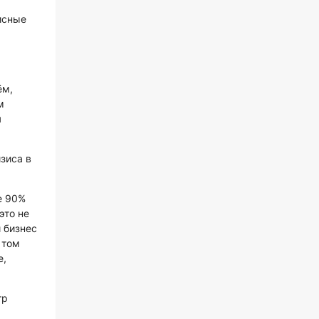
исные
ём,
м
я
зиса в
е 90%
это не
й бизнес
 том
е,
тр