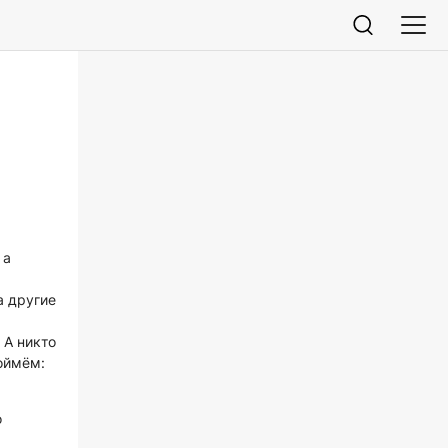
 а
а другие
 А никто
оймём:
о