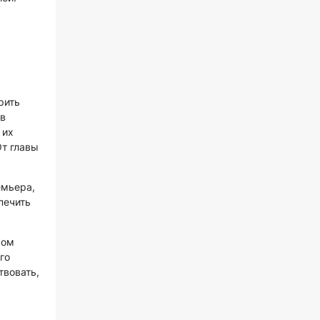
рить
ив
 их
От главы
емьера,
печить
ком
го
твовать,