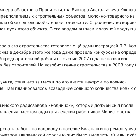
мьера областного Правительства Виктора Анатольевича Кокшар
 предполагаемых строительных объектов: молочно-товарного на
были объекты высокой степени готовности. Строительство коров
лся пуск этого объекта. С его вводом выпуск молочной продукц
ос о его строительстве готовился ещё администрацией П.В. Кор
ина в декабре этого же года даже провела конкурсы на опред
й предварительной работы в течение 2007 года не позволило
 без строителей. Но возобновление строительства в 2008 году
ункта, ставшего за месяц до его визита центром по военно-
я. Там планировалось возведение большого количества новых 
ршинского радиозавода «Родничок», который должен был после
равления) местом отдыха и лечения работников Министерства
ровать работы по водоводу в посёлке Буланаш и по ремонту уч
лометров алапаевской дороги нужно было выделить 30 млн. руб