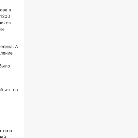
ова в
 1200
ников
ии
елина. А
еление
 было
объектов
астков
лей.