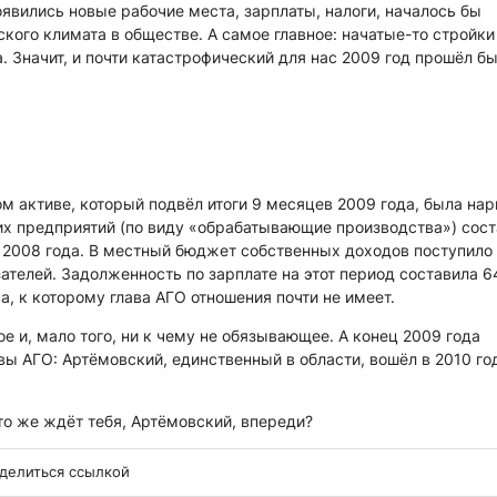
явились новые рабочие места, зарплаты, налоги, началось бы
кого климата в обществе. А самое главное: начатые-то стройки
. Значит, и почти катастрофический для нас 2009 год прошёл б
ом активе, который подвёл итоги 9 месяцев 2009 года, была на
их предприятий (по виду «обрабатывающие производства») сос
ю 2008 года. В местный бюджет собственных доходов поступило 
зателей. Задолженность по зарплате на этот период составила 
ва, к которому глава АГО отношения почти не имеет.
ое и, мало того, ни к чему не обязывающее. А конец 2009 года
вы АГО: Артёмовский, единственный в области, вошёл в 2010 го
то же ждёт тебя, Артёмовский, впереди?
делиться ссылкой