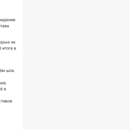
ведение
става
орые не
 итоге в
нём шла
ша,
ё в
ктивов