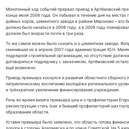
Монотонный ход событий прервал приезд в Артёмовский пре
конце июля 2008 года. Он побывал в течение дня на местах
дойных коров, цементного завода в районе Мироново – это 
должно было начаться в 2008 году, а в 2009 году планирова
должен был возрасти почти в три раза.
То же самое можно было сказать и о цементном заводе. Вопр
сменившая их в апреле 2007 года администрация Ю.Н. Маняк
подрядной строительной организации, но отсутствие должно
договориться подрядчику с заказчиком, Артёмовский остался
ещё возможно.
Приезд премьера коснулся и развития областного сборного п
патриотическому воспитанию молодёжи регионального уровн
и трёхкратное увеличение финансирования учреждения.
Речь во время визита премьера шла и о профилактории Его
реконструкции стать (как и бывший профилакторий шахтоуп
образования области.
Устами премьера было заявлено, что область готова финанси
дороги в сторону Алапаевска и по улице Советской. На 5 ки