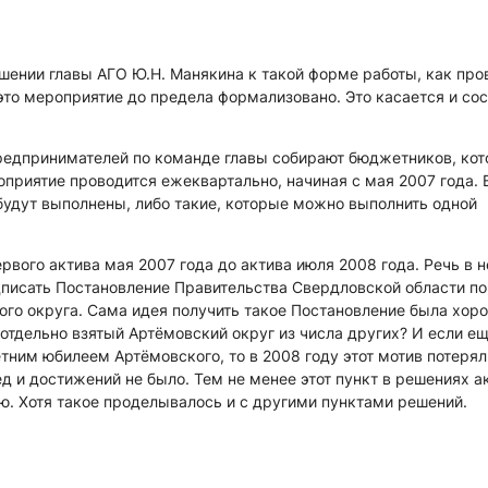
шении главы АГО Ю.Н. Манякина к такой форме работы, как про
это мероприятие до предела формализовано. Это касается и со
редпринимателей по команде главы собирают бюджетников, кот
приятие проводится ежеквартально, начиная с мая 2007 года. В
 будут выполнены, либо такие, которые можно выполнить одной
ервого актива мая 2007 года до актива июля 2008 года. Речь в 
одписать Постановление Правительства Свердловской области по
го округа. Сама идея получить такое Постановление была хоро
 отдельно взятый Артёмовский округ из числа других? И если ещ
ним юбилеем Артёмовского, то в 2008 году этот мотив потерял
д и достижений не было. Тем не менее этот пункт в решениях а
ю. Хотя такое проделывалось и с другими пунктами решений.