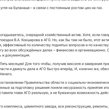
гля на Буланаше – в связи с постоянным ростом цен на газ.
догадываетесь, очередной хозяйственный актив. Хотя, если гово
оездки В.А. Кокшарова в АГО. Но, как бы там ни было, этот акт
и, эффективный по количеству поднятых вопросов и по качеству
гу во всех обсуждённых делах – финансово и организационно. 
ь и документация.
Пять месяцев! Для того чтобы, получив векселя и заверения пр
асти и двинуть дела в АГО быстро вперёд. И, конечно же, обес
Ничего.
о Постановлении Правительства области о социально-экономичес
енные за подготовку решения поняли несуразность принятия это
оставила главе АГО реальную, а не бумажную возможность дейс
го комплекса, цементного завода, все реконструкции, ремонты,