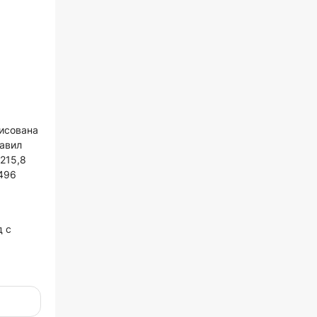
ы
рисована
тавил
215,8
6496
д с