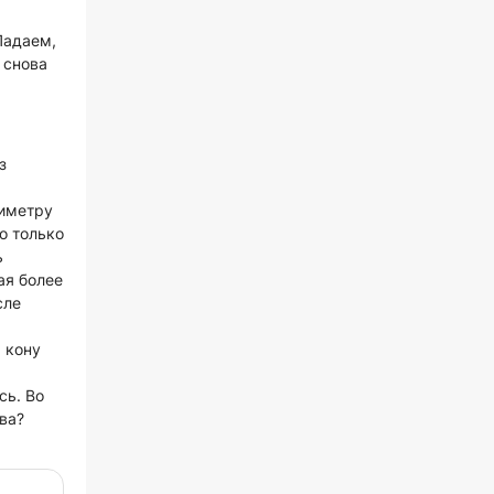
Падаем,
 снова
з
тиметру
о только
ь
ая более
сле
 кону
сь. Во
ва?