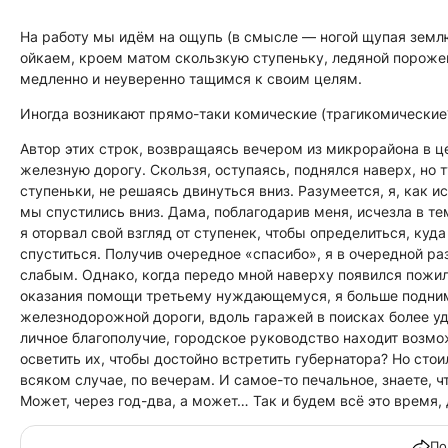
На работу мы идём на ощупь (в смысле — ногой щупая землю)
ойкаем, кроем матом скользкую ступеньку, ледяной порожек
медленно и неуверенно тащимся к своим целям.
Иногда возникают прямо-таки комические (трагикомические?
Автор этих строк, возвращаясь вечером из микрорайона в це
железную дорогу. Скользя, оступаясь, поднялся наверх, но
ступеньки, не решаясь двинуться вниз. Разумеется, я, как
мы спустились вниз. Дама, поблагодарив меня, исчезла в тем
я оторвал свой взгляд от ступенек, чтобы определиться, ку
спуститься. Получив очередное «спасибо», я в очередной раз
слабым. Однако, когда передо мной наверху появился пож
оказания помощи третьему нуждающемуся, я больше поднима
железнодорожной дороги, вдоль гаражей в поисках более удо
личное благополучие, городское руководство находит возмо
осветить их, чтобы достойно встретить губернатора? Но стои
всяком случае, по вечерам. И самое-то печальное, знаете, 
Может, через год-два, а может… Так и будем всё это время, 
По