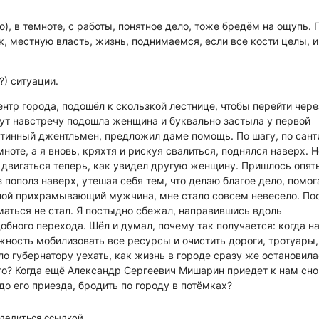
, в темноте, с работы, понятное дело, тоже бредём на ощупь. 
, местную власть, жизнь, поднимаемся, если все кости целы, и
) ситуации.
нтр города, подошёл к скользкой лестнице, чтобы перейти чере
 тут навстречу подошла женщина и буквально застыла у первой
 истинный джентльмен, предложил даме помощь. По шагу, по сан
ноте, а я вновь, кряхтя и рискуя свалиться, поднялся наверх. Н
да двигаться теперь, как увидел другую женщину. Пришлось опят
 пополз наверх, утешая себя тем, что делаю благое дело, помог
илой прихрамывающий мужчина, мне стало совсем невесело. По
ться не стал. Я постыдно сбежал, направившись вдоль
бного перехода. Шёл и думал, почему так получается: когда на
жность мобилизовать все ресурсы и очистить дороги, тротуары,
ло губернатору уехать, как жизнь в городе сразу же остановила
что? Когда ещё Александр Сергеевич Мишарин приедет к нам сно
до его приезда, бродить по городу в потёмках?
делиться ссылкой