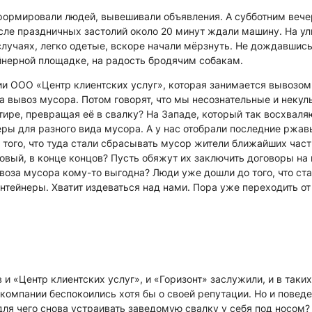
формировали людей, вывешивали объявления. А субботним вече
сле праздничных застолий около 20 минут ждали машину. На ул
 случаях, легко одетые, вскоре начали мёрзнуть. Не дождавшис
йнерной площадке, на радость бродячим собакам.
и ООО «Центр клиентских услуг», которая занимается вывозом
за вывоз мусора. Потом говорят, что мы несознательные и некул
тире, превращая её в свалку? На Западе, который так восхваля
еры для разного вида мусора. А у нас отобрали последние ржав
а того, что туда стали сбрасывать мусор жители ближайших час
тковый, в конце концов? Пусть обяжут их заключить договоры на
ывоза мусора кому-то выгодна? Люди уже дошли до того, что ст
нтейнеры. Хватит издеваться над нами. Пора уже переходить от
и «Центр клиентских услуг», и «Горизонт» заслужили, и в таких
ы компании беспокоились хотя бы о своей репутации. Но и повед
 для чего снова устраивать заведомую свалку у себя под носом?