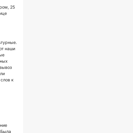
ром, 25
ице
ь
ьтурные.
ют наши
ые
тных
 вывоз
али
 слов к
ение
 Была