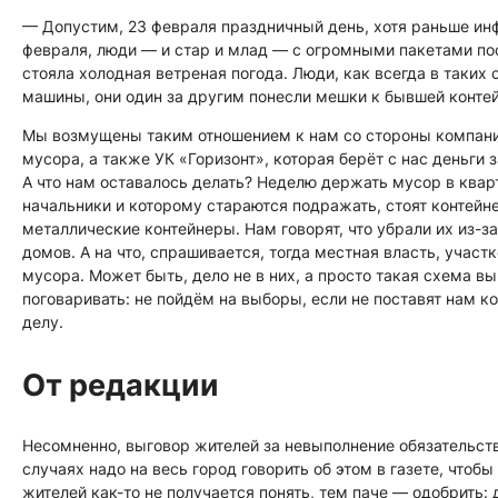
— Допустим, 23 февраля праздничный день, хотя раньше ин
февраля, люди — и стар и млад — с огромными пакетами по
стояла холодная ветреная погода. Люди, как всегда в таких
машины, они один за другим понесли мешки к бывшей конте
Мы возмущены таким отношением к нам со стороны компани
мусора, а также УК «Горизонт», которая берёт с нас деньги 
А что нам оставалось делать? Неделю держать мусор в квар
начальники и которому стараются подражать, стоят контейн
металлические контейнеры. Нам говорят, что убрали их из-з
домов. А на что, спрашивается, тогда местная власть, учас
мусора. Может быть, дело не в них, а просто такая схема в
поговаривать: не пойдём на выборы, если не поставят нам ко
делу.
От редакции
Несомненно, выговор жителей за невыполнение обязательств 
случаях надо на весь город говорить об этом в газете, чтоб
жителей как-то не получается понять, тем паче — одобрить: