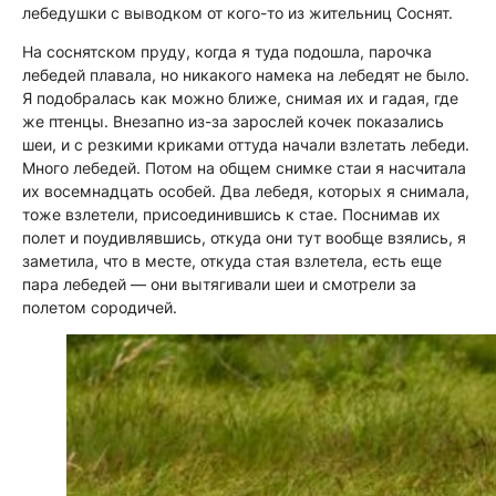
лебедушки с выводком от кого-то из жительниц Соснят.
На соснятском пруду, когда я туда подошла, парочка
лебедей плавала, но никакого намека на лебедят не было.
Я подобралась как можно ближе, снимая их и гадая, где
же птенцы. Внезапно из-за зарослей кочек показались
шеи, и с резкими криками оттуда начали взлетать лебеди.
Много лебедей. Потом на общем снимке стаи я насчитала
их восемнадцать особей. Два лебедя, которых я снимала,
тоже взлетели, присоединившись к стае. Поснимав их
полет и поудивлявшись, откуда они тут вообще взялись, я
заметила, что в месте, откуда стая взлетела, есть еще
пара лебедей — они вытягивали шеи и смотрели за
полетом сородичей.