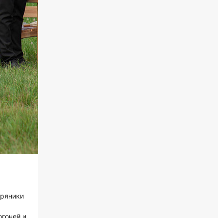
пряники
огоней и