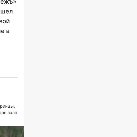
бежъ»
ошел
вой
е в
дринцы,
дан залп