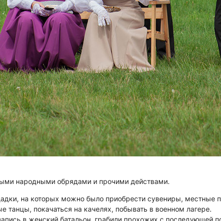
чными народными обрядами и прочими действами.
адки, на которых можно было приобрести сувениры, местные 
ые танцы, покачаться на качелях, побывать в военном лагере.
запись в женский батальон, грабили прохожих с последующей п