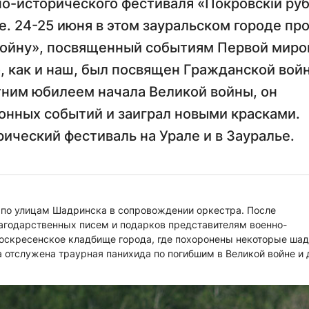
о-исторического фестиваля «Покровскiй ру
е. 24-25 июня в этом зауральском городе пр
войну», посвященный событиям Первой миро
 как и наш, был посвящен Гражданской войн
летним юбилеем начала Великой войны, он
нных событий и заиграл новыми красками.
ический фестиваль на Урале и в Зауралье.
 по улицам Шадринска в сопровождении оркестра. После
агодарственных писем и подарков представителям военно-
Воскресенское кладбище города, где похоронены некоторые ша
 отслужена траурная панихида по погибшим в Великой войне и 