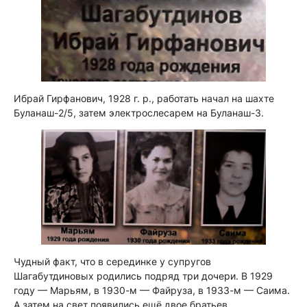
Ибрай Гирфанович, 1928 г. р., работать начал на шахте
Буланаш-2/5, затем электрослесарем на Буланаш-3.
Чудный факт, что в серединке у супругов
Шагабутдиновых родились подряд три дочери. В 1929
году — Марьям, в 1930-м — Файруза, в 1933-м — Саима.
А затем на свет появились ещё двое братьев.