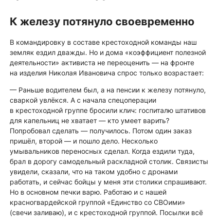
К железу потянуло своевременно
В командировку в составе крестоходной команды наш
земляк ездил дважды. Но и дома «коэффициент полезной
деятельности» активиста не переоценить — на фронте
на изделия Николая Ивановича спрос только возрастает:
— Раньше водителем был, а на пенсии к железу потянуло,
сваркой увлёкся. А с начала спецоперации
в крестоходной группе бросили клич: госпиталю штативов
для капельниц не хватает — кто умеет варить?
Попробовал сделать — получилось. Потом один заказ
пришёл, второй — и пошло дело. Несколько
умывальников переносных сделал. Когда ездили туда,
брал в дорогу самодельный раскладной столик. Связисты
увидели, сказали, что на таком удобно с дронами
работать, и сейчас бойцы у меня эти столики спрашивают.
Но в основном печки варю. Работаю и с нашей
красногвардейской группой «Единство со СВОими»
(свечи заливаю), и с крестоходной группой. Посылки всё