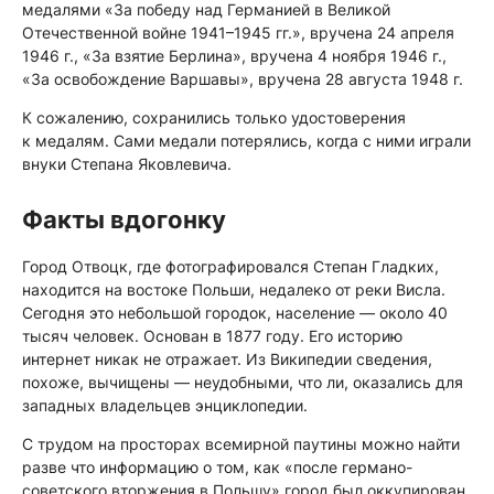
медалями «За победу над Германией в Великой
Отечественной войне 1941–1945 гг.», вручена 24 апреля
1946 г., «За взятие Берлина», вручена 4 ноября 1946 г.,
«За освобождение Варшавы», вручена 28 августа 1948 г.
К сожалению, сохранились только удостоверения
к медалям. Сами медали потерялись, когда с ними играли
внуки Степана Яковлевича.
Факты вдогонку
Город Отвоцк, где фотографировался Степан Гладких,
находится на востоке Польши, недалеко от реки Висла.
Сегодня это небольшой городок, население — около 40
тысяч человек. Основан в 1877 году. Его историю
интернет никак не отражает. Из Википедии сведения,
похоже, вычищены — неудобными, что ли, оказались для
западных владельцев энциклопедии.
С трудом на просторах всемирной паутины можно найти
разве что информацию о том, как «после германо-
советского вторжения в Польшу» город был оккупирован