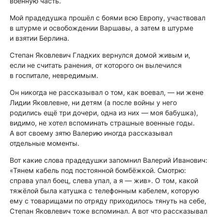
военную часть.
Мой прадедушка прошёл с боями всю Европу, участвовал
в штурме и освобождении Варшавы, а затем в штурме
и взятии Берлина.
Степан Яковлевич Гладких вернулся домой живым и,
если не считать ранения, от которого он вылечился
в госпитале, невредимым.
Он никогда не рассказывал о том, как воевал, — ни жене
Лидии Яковлевне, ни детям (а после войны у него
родились ещё три дочери, одна из них — моя бабушка),
видимо, не хотел вспоминать страшные военные годы.
А вот своему зятю Валерию иногда рассказывал
отдельные моменты.
Вот какие слова прадедушки запомнил Валерий Иванович:
«Тянем кабель под постоянной бомбёжкой. Смотрю:
справа упал боец, слева упал, а я — жив». О том, какой
тяжёлой была катушка с телефонным кабелем, которую
ему с товарищами по отряду приходилось тянуть на себе,
Степан Яковлевич тоже вспоминал. А вот что рассказывал