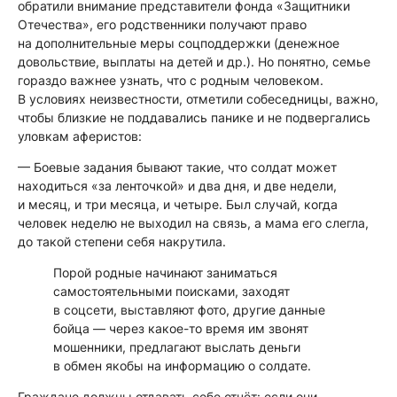
обратили внимание представители фонда «Защитники
Отечества», его родственники получают право
на дополнительные меры соцподдержки (денежное
довольствие, выплаты на детей и др.). Но понятно, семье
гораздо важнее узнать, что с родным человеком.
В условиях неизвестности, отметили собеседницы, важно,
чтобы близкие не поддавались панике и не подвергались
уловкам аферистов:
— Боевые задания бывают такие, что солдат может
находиться «за ленточкой» и два дня, и две недели,
и месяц, и три месяца, и четыре. Был случай, когда
человек неделю не выходил на связь, а мама его слегла,
до такой степени себя накрутила.
Порой родные начинают заниматься
самостоятельными поисками, заходят
в соцсети, выставляют фото, другие данные
бойца — через какое-то время им звонят
мошенники, предлагают выслать деньги
в обмен якобы на информацию о солдате.
Граждане должны отдавать себе отчёт: если они