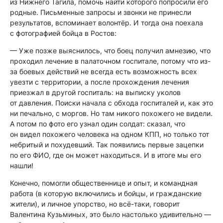
из Нижнего Тагила, помочь найти которого попросили его
родные. Письменные запросы и звонки не принесли
результатов, вспоминает волонтёр. И тогда она поехала
с фотографией бойца в Ростов:
— Уже позже выяснилось, что боец получил амнезию, что
проходил лечение в палаточном госпитале, потому что из-
за боевых действий не всегда есть возможность всех
увезти с территории, а после прохождения лечения
приезжал в другой госпиталь: на выписку уколов
от давления. Поиски начала с обхода госпиталей и, как это
ни печально, с моргов. Но там никого похожего не видели.
А потом по фото его узнал один солдат: сказал, что
он видел похожего человека на одном КПП, но только тот
небритый и похудевший. Так появились первые зацепки
по его ФИО, где он может находиться. И в итоге мы его
нашли!
Конечно, помогли общественнице и опыт, и командная
работа (в которую включились и бойцы, и гражданские
жители), и личное упорство, но всё-таки, говорит
Валентина Кузьминых, это было настолько удивительно —