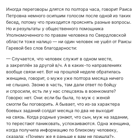
Иногда переговоры длятся по полтора часа, говорит Раиса
Петровна немного осипшим голосом после одной из таких
бесед, потому что приходится прояснять разные вопросы.
Но и результаты у общественного помощника
Уполномоченного по правам человека по Свердловской
области тоже налицо — ни один человек не ушёл от Раисы
Гаревой без слов благодарности:
— Случается, что человек служит в одном месте,
а закреплён за другой в/ч. А в каких-то направлениях
вообще связи нет. Вот на прошлой неделе обратилась
женщина, говорит, о муже уже полтора месяца ничего
не слышно. Звоню в часть, там дали ответ по бойцу
и спросили, есть ли у нас спецсвязь в военкомате?
Говорю: нет. Они: если бы была, то муж с женой
смогли бы поговорить. А бывает, что из-за характера
боевых заданий солдат месяца по два не выходит
на связь. Когда родные узнают, что сын, муж на задании,
то перестают паниковать, успокаиваются. Одна женщина,
когда получила информацию по близкому человеку,
сказала: «Почему же я раньше к вам не пришла?».