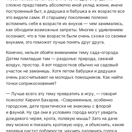
сложно представить абсолютно иной уклад жизни, иначе
построенный быт, а дедушка и бабушка в их возрасте все
это видели сами. И старшему поколению полезно
вспомнить себя в возрасте их внуков — чем занимались,
как обходили возможные запреты. Многие с удивлением
осознают, что в том возрасте были очень схожи со своими
внуками, это поможет лучше понять друг друга.
Конечно, нельзя обойти вниманием тему сада-огорода.
Детям помладше там — раздолье: природа, свежий
воздух, простор. А вот подростков обычно на садовый
участок не заманишь. Хотя летом бабушки и дедушки
очень рассчитывают на молодых помощников. Как найти
точки соприкосновения?
— Лучше всего эту тему превратить в игру,
— говорит
психолог Кирилл Бахарев. –
Современные, особенно
городские, дети практически не знакомы с флорой
и фауной. Ну где они в условиях города могут увидеть
дождевого червя, крота, полевую мышь? Зато на даче
ему можно и показать кротовую нору, и объяснить, какие
деревья растут поблизости, научить различать голоса