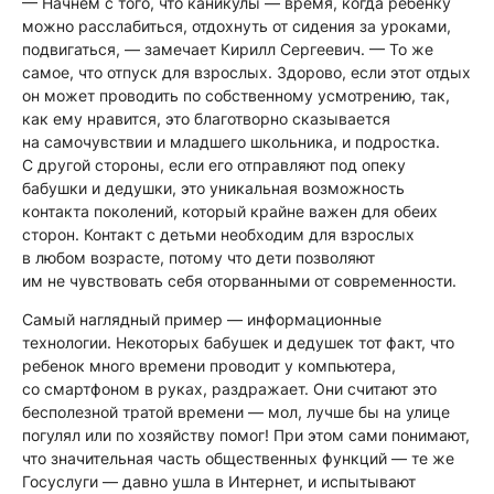
— Начнем с того, что каникулы — время, когда ребенку
можно расслабиться, отдохнуть от сидения за уроками,
подвигаться,
— замечает Кирилл Сергеевич.
— То же
самое, что отпуск для взрослых. Здорово, если этот отдых
он может проводить по собственному усмотрению, так,
как ему нравится, это благотворно сказывается
на самочувствии и младшего школьника, и подростка.
С другой стороны, если его отправляют под опеку
бабушки и дедушки, это уникальная возможность
контакта поколений, который крайне важен для обеих
сторон. Контакт с детьми необходим для взрослых
в любом возрасте, потому что дети позволяют
им не чувствовать себя оторванными от современности.
Самый наглядный пример — информационные
технологии. Некоторых бабушек и дедушек тот факт, что
ребенок много времени проводит у компьютера,
со смартфоном в руках, раздражает. Они считают это
бесполезной тратой времени — мол, лучше бы на улице
погулял или по хозяйству помог! При этом сами понимают,
что значительная часть общественных функций — те же
Госуслуги — давно ушла в Интернет, и испытывают