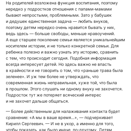
На родителей возложена функция воспитания, поэтому
нередко у подростков отношения с папами-мамами
бывают непростыми, проблемными. Зато у бабушек
и дедушек единственная задача — любить внуков,
поэтому детям нередко очень нравится бывать у них,
ведь здесь — больше свободы, меньше нравоучений.
А еще старшее поколение семьи является уникальнейшим
носителем истории, и не только конкретной семьи. Для
ребенка полезно и важно узнать эту историю, сравнить
с тем, что происходит сегодня. Подобная информация
всегда интересует детей. Но здесь важно не впасть
в крайности и не говорить о том, что «раньше трава была
зеленее». И уж тем более не утверждать, что
современная жизнь неправильная, хуже той, что была
в прошлом. Этого слушать ни одному внуку не захочется.
Подросток тут же потеряет всяческий интерес
и не захочет дальше общаться.
— Более действенным для налаживания контакта будет
сравнение: «А мы в ваше время…»,
— подчеркивает
Кирилл Сергеевич.
— И не в укор, а именно для того,
чтобы показать, как было иначе, по-другому. Детям