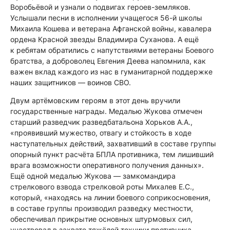
Воробьёвой и узнали о подвигах героев-земляков.
Услышали песни в исполнении учащегося 56-й школы
Михаила Кошева и ветерана Афганской войны, кавалера
ордена Красной звезды Владимира Суханова. А ещё
к ребятам обратились с напутствиями ветераны Боевого
братства, а доброволец Евгения Деева напомнила, как
важен вклад каждого из нас в гуманитарной поддержке
наших защитников — воинов СВО.
Двум артёмовским героям в этот день вручили
государственные награды. Медалью Жукова отмечен
старший разведчик разведбатальона Хорьков А.А.,
«проявивший мужество, отвагу и стойкость в ходе
наступательных действий, захвативший в составе группы
опорный пункт расчёта БПЛА противника, тем лишивший
врага возможности оперативного получения данных».
Ещё одной медалью Жукова — замкомандира
стрелкового взвода стрелковой роты Михалев Е.С.,
который, «находясь на линии боевого соприкосновения,
в составе группы производил разведку местности,
обеспечивал прикрытие основных штурмовых сил,
участвовал в захвате тяжёлой техники противника —