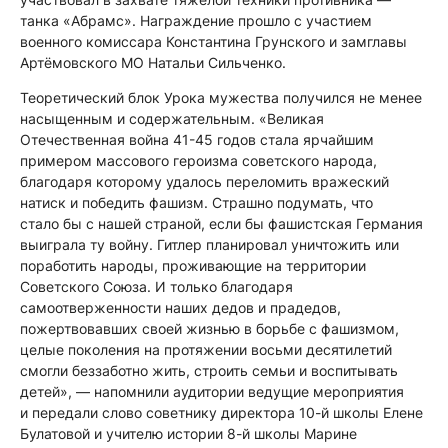
танка «Абрамс». Награждение прошло с участием
военного комиссара Константина Грунского и замглавы
Артёмовского МО Натальи Сильченко.
Теоретический блок Урока мужества получился не менее
насыщенным и содержательным. «Великая
Отечественная война 41-45 годов стала ярчайшим
примером массового героизма советского народа,
благодаря которому удалось переломить вражеский
натиск и победить фашизм. Страшно подумать, что
стало бы с нашей страной, если бы фашистская Германия
выиграла ту войну. Гитлер планировал уничтожить или
поработить народы, проживающие на территории
Советского Союза. И только благодаря
самоотверженности наших дедов и прадедов,
пожертвовавших своей жизнью в борьбе с фашизмом,
целые поколения на протяжении восьми десятилетий
смогли беззаботно жить, строить семьи и воспитывать
детей», — напомнили аудитории ведущие мероприятия
и передали слово советнику директора 10-й школы Елене
Булатовой и учителю истории 8-й школы Марине