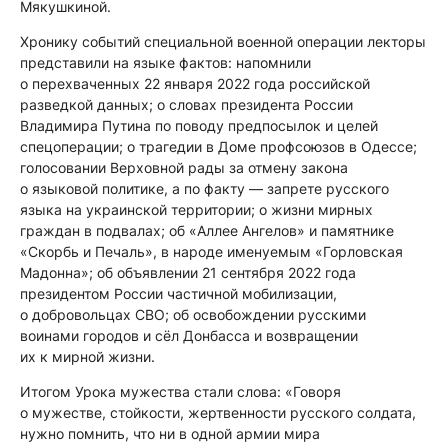
Мякушкиной.
Хронику событий специальной военной операции лекторы
представили на языке фактов: напомнили
о перехваченных 22 января 2022 года российской
разведкой данных; о словах президента России
Владимира Путина по поводу предпосылок и целей
спецоперации; о трагедии в Доме профсоюзов в Одессе;
голосовании Верховной рады за отмену закона
о языковой политике, а по факту — запрете русского
языка на украинской территории; о жизни мирных
граждан в подвалах; об «Аллее Ангелов» и памятнике
«Скорбь и Печаль», в народе именуемым «Горловская
Мадонна»; об объявлении 21 сентября 2022 года
президентом России частичной мобилизации,
о добровольцах СВО; об освобождении русскими
воинами городов и сёл Донбасса и возвращении
их к мирной жизни.
Итогом Урока мужества стали слова: «Говоря
о мужестве, стойкости, жертвенности русского солдата,
нужно помнить, что ни в одной армии мира