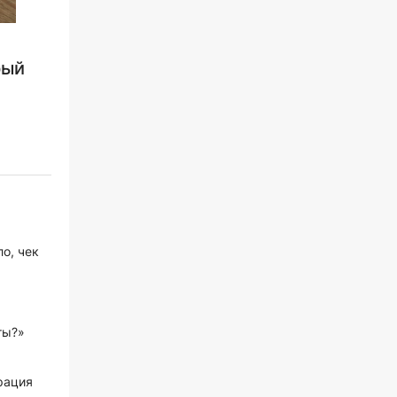
рый
о, чек
ты?»
рация