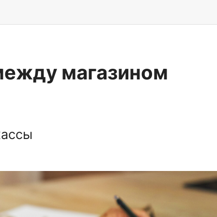
 между магазином
кассы