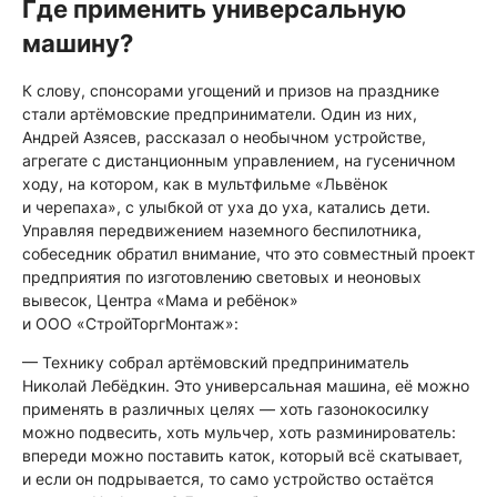
Где применить универсальную
машину?
К слову, спонсорами угощений и призов на празднике
стали артёмовские предприниматели. Один из них,
Андрей Азясев, рассказал о необычном устройстве,
агрегате с дистанционным управлением, на гусеничном
ходу, на котором, как в мультфильме «Львёнок
и черепаха», с улыбкой от уха до уха, катались дети.
Управляя передвижением наземного беспилотника,
собеседник обратил внимание, что это совместный проект
предприятия по изготовлению световых и неоновых
вывесок, Центра «Мама и ребёнок»
и ООО «СтройТоргМонтаж»:
— Технику собрал артёмовский предприниматель
Николай Лебёдкин. Это универсальная машина, её можно
применять в различных целях — хоть газонокосилку
можно подвесить, хоть мульчер, хоть разминирователь:
впереди можно поставить каток, который всё скатывает,
и если он подрывается, то само устройство остаётся