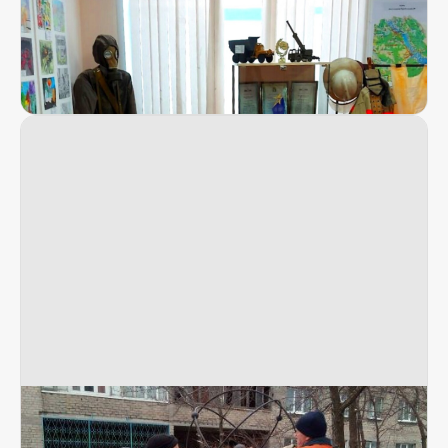
«Это была наша война и наша победа»
40 лет катастрофы на Чернобыльской АЭС.
Память жива!
24 апреля 2026, 8:34
И ветеран, и управленец, и технолог,
и слесарь