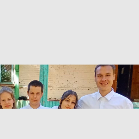
лее
илей посёлка