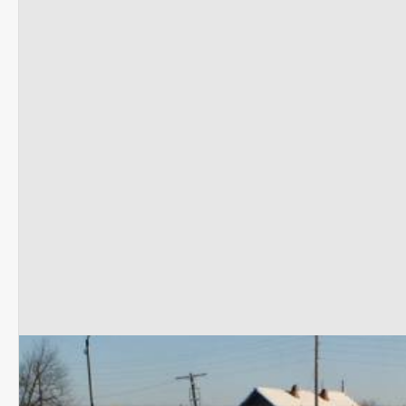
Катков нет
И обещанную «канадскую коробку» три год