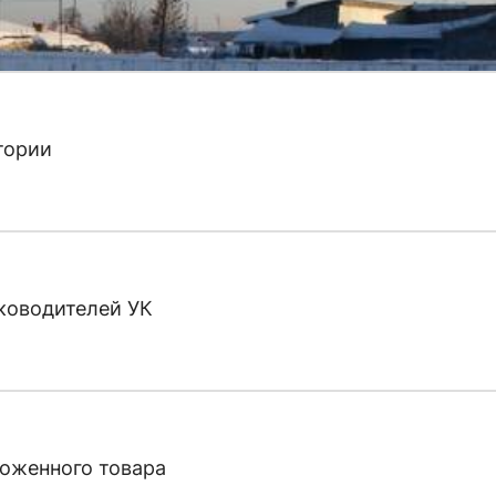
тории
ководителей УК
роженного товара