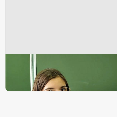
Данмала, совушки и ёжики. Удиви
в Демидовском колледже
9 октября 2020, 12:00