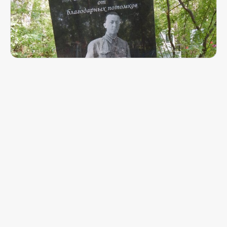
Установлен памятник санинструктору
Жители села Большое Трифоново отдали
почести Солдату Отчизны
7 августа 2017, 14:58