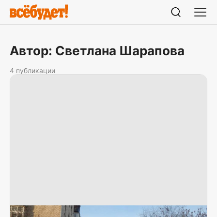
Автор: Светлана Шарапова
4 публикации