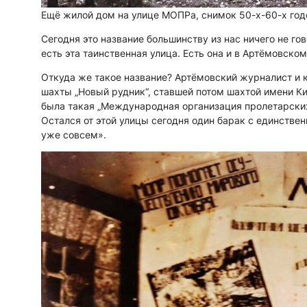
Ещё жилой дом на улице МОПРа, снимок 50-х-60-х го
Сегодня это название большинству из нас ничего не го
есть эта таинственная улица. Есть она и в Артёмовском
Откуда же такое название? Артёмовский журналист и к
шахты „Новый рудник“, ставшей потом шахтой имени Ки
была такая „Международная организация пролетарских 
Остался от этой улицы сегодня один барак с единстве
уже совсем».