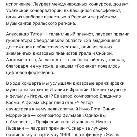
исполнение. Лауреат международных конкурсов, доцент
Уральской консерватории, выдающийся саксофонист,
один из наиболее известных в России и за рубежом
музыкантов Уральского региона.
Александр Титов — талантливый пианист, лауреат премии
губернатора Свердловской области «За выдающиеся
достижения в области искусства», один из самых
знаменитых джазовых пианистов Урала и Сибири.
А кроме этого, Александр — наш большой друг, так как,
благодаря и ему тоже, в нашем «Горняке» появилось
цифровое фортепиано.
В ходе концерта мы услышали джазовые аранжировки
музыкальных хитов Италии и Франции. Помните музыку
к фильму «Игрушка»? Ее автор композитор Владимир
Косма. А фильм «Крестный отец»? Автор
саундтрека к нему великолепный Нино Рота. Эннио
Морриконе — композитор фильмов «Однажды
в Америке», «Профессионал». Итальянец Никола
Пьовани — лауреат премии «Оскар» за лучшую
оригинальную партитуру 1999 года к фильму «Жизнь