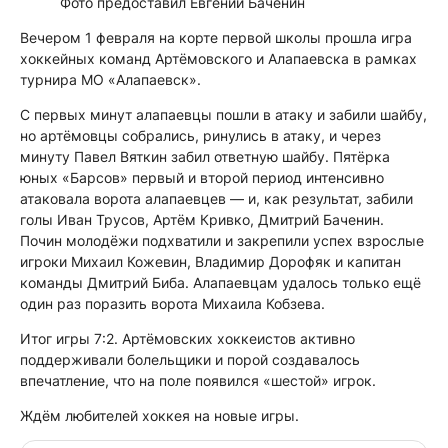
Фото предоставил Евгений Баченин
Вечером 1 февраля на корте первой школы прошла игра
хоккейных команд Артёмовского и Алапаевска в рамках
турнира МО «Алапаевск».
С первых минут алапаевцы пошли в атаку и забили шайбу,
но артёмовцы собрались, ринулись в атаку, и через
минуту Павел Вяткин забил ответную шайбу. Пятёрка
юных «Барсов» первый и второй период интенсивно
атаковала ворота алапаевцев — и, как результат, забили
голы Иван Трусов, Артём Кривко, Дмитрий Баченин.
Почин молодёжи подхватили и закрепили успех взрослые
игроки Михаил Кожевин, Владимир Дорофяк и капитан
команды Дмитрий Биба. Алапаевцам удалось только ещё
один раз поразить ворота Михаила Кобзева.
Итог игры 7:2. Артёмовских хоккеистов активно
поддерживали болельщики и порой создавалось
впечатление, что на поле появился «шестой» игрок.
Ждём любителей хоккея на новые игры.