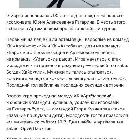
9 марта исполнилось 90 лет со дня рождения первого
космонавта Юрия Алексеевича Гагарина. В честь этого
события в Артёмовском прошёл хоккейный турнир
Первыми на лёд вышли артёмовцы: взрослые из команд
ХК «Артёмовский» и ХК «Автобаза», дети из команды
«Барсы» и » проживающие в Артемовском ребята
из команды «Уральские рыси». Игра началась с атак
молодёжи, что привело к результату — первый гол забил
Богдан Хайруллин. Мужики пытались отыграться,
но в итоге молодые хоккеисты выиграли со счётом 8:2.
Последний гол забили на последних секундах встречи.
Вторая игра проходила между ХК «Артёмовский»
и сборной командой Буланаша, усиленной игроками
из Екатеринбурга, — командой Егора Кузнецова (такое
название придумали дети). Молодость гостей позволила
им выиграть со счётом 10:2. Две шайбы у артёмовцев
забил Юрий Парыгин.