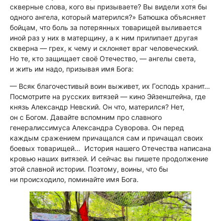
скверные слова, кого вы призываете? Вы видели хотя бы
одного ангела, который матерился?» Батюшка объясняет
бойцам, что боль за потерянных товарищей выливается
иной раз у них в матерщину, а к ним прилипает другая
скверна — грех, к чему и склоняет враг человеческий.
Но те, кто защищает своё Отечество, — ангелы света,
и жить им надо, призывая имя Бога:
— Всяк благочестивый воин выживет, их Господь хранит…
Посмотрите на русских витязей — кино Эйзенштейна, где
князь Александр Невский. Он что, матерился? Нет,
он с Богом. Давайте вспомним про славного
генералиссимуса Александра Суворова. Он перед
каждым сражением причащался сам и причащал своих
боевых товарищей… История нашего Отечества написана
кровью наших витязей. И сейчас вы пишете продолжение
этой славной истории. Поэтому, воины, что бы
ни происходило, поминайте имя Бога.