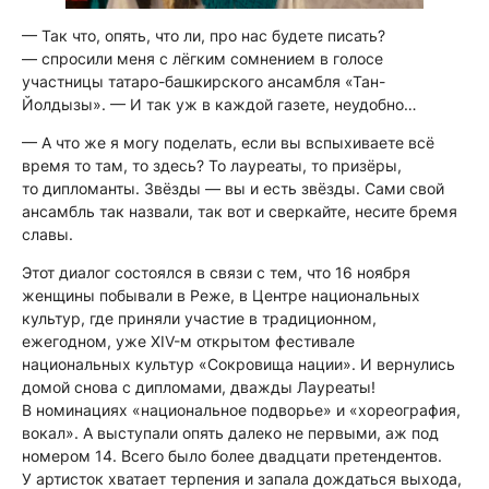
— Так что, опять, что ли, про нас будете писать?
— спросили меня с лёгким сомнением в голосе
участницы татаро-башкирского ансамбля «Тан-
Йолдызы». — И так уж в каждой газете, неудобно…
— А что же я могу поделать, если вы вспыхиваете всё
время то там, то здесь? То лауреаты, то призёры,
то дипломанты. Звёзды — вы и есть звёзды. Сами свой
ансамбль так назвали, так вот и сверкайте, несите бремя
славы.
Этот диалог состоялся в связи с тем, что 16 ноября
женщины побывали в Реже, в Центре национальных
культур, где приняли участие в традиционном,
ежегодном, уже XIV-м открытом фестивале
национальных культур «Сокровища нации». И вернулись
домой снова с дипломами, дважды Лауреаты!
В номинациях «национальное подворье» и «хореография,
вокал». А выступали опять далеко не первыми, аж под
номером 14. Всего было более двадцати претендентов.
У артисток хватает терпения и запала дождаться выхода,