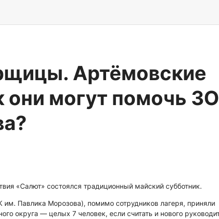
рщицы. Артёмовские
к они могут помочь З
ва?
ствия «Салют» состоялся традиционный майский субботник.
К им. Павлика Морозова), помимо сотрудников лагеря, приняли
го округа — целых 7 человек, если считать и нового руководи