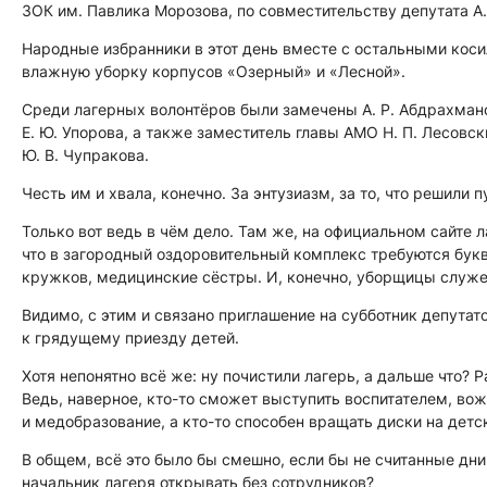
ЗОК им. Павлика Морозова, по совместительству депутата А.
Народные избранники в этот день вместе с остальными коси
влажную уборку корпусов «Озерный» и «Лесной».
Среди лагерных волонтёров были замечены А. Р. Абдрахманова,
Е. Ю. Упорова, а также заместитель главы АМО Н. П. Лесовс
Ю. В. Чупракова.
Честь им и хвала, конечно. За энтузиазм, за то, что решили
Только вот ведь в чём дело. Там же, на официальном сайте л
что в загородный оздоровительный комплекс требуются букв
кружков, медицинские сёстры. И, конечно, уборщицы служ
Видимо, с этим и связано приглашение на субботник депутат
к грядущему приезду детей.
Хотя непонятно всё же: ну почистили лагерь, а дальше что? 
Ведь, наверное, кто-то сможет выступить воспитателем, в
и медобразование, а кто-то способен вращать диски на дет
В общем, всё это было бы смешно, если бы не считанные дни
начальник лагеря открывать без сотрудников?