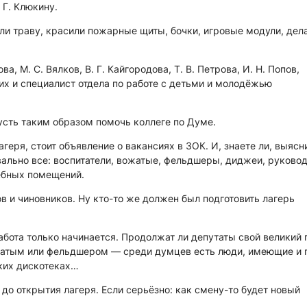
 Г. Клюкину.
ли траву, красили пожарные щиты, бочки, игровые модули, дел
 М. С. Вялков, В. Г. Кайгородова, Т. В. Петрова, И. Н. Попов,
ких и специалист отдела по работе с детьми и молодёжью
 пусть таким образом помочь коллеге по Думе.
агеря, стоит объявление о вакансиях в ЗОК. И, знаете ли, выясн
ально все: воспитатели, вожатые, фельдшеры, диджеи, руково
ебных помещений.
ов и чиновников. Ну кто-то же должен был подготовить лагерь
Работа только начинается. Продолжат ли депутаты свой великий 
ожатым или фельдшером — среди думцев есть люди, имеющие и 
ских дискотеках…
 до открытия лагеря. Если серьёзно: как смену-то будет новый