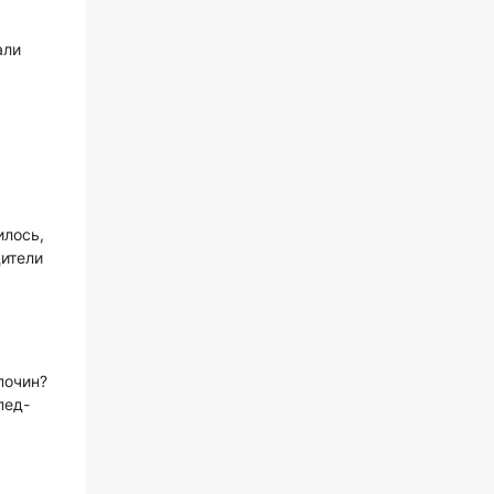
али
илось,
дители
почин?
пед-