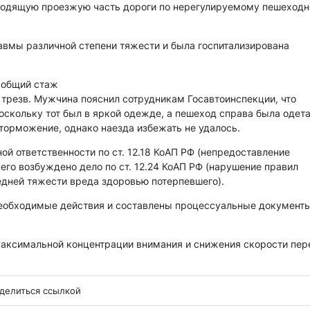
еходящую проезжую часть дороги по нерегулируемому пешеход
авмы различной степени тяжести и была госпитализирована
 общий стаж
 трезв. Мужчина пояснил сотрудникам Госавтоинспекции, что
оскольку тот был в яркой одежде, а пешеход справа была одет
 торможение, однако наезда избежать не удалось.
й ответственности по ст. 12.18 КоАП РФ (непредоставление
го возбуждено дело по ст. 12.24 КоАП РФ (нарушение правил
едней тяжести вреда здоровью потерпевшего).
еобходимые действия и составлены процессуальные документы
максимальной концентрации внимания и снижения скорости пер
делиться ссылкой