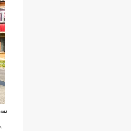
тием
й