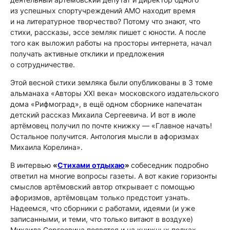
из успешных спортучреждений АМО находит время
и на литературное творчество? Потому что знают, что
стихи, рассказы, эссе земляк пишет с юности. А после
того как выложил работы на просторы интернета, начал
получать активные отклики и предложения
о сотрудничестве.
Этой весной стихи земляка были опубликованы в 3 томе
альманаха «Авторы XXI века» московского издательского
дома «Рифмоград», в ещё одном сборнике напечатан
детский рассказ Михаила Сергеевича. И вот в июле
артёмовец получил по почте книжку — «Главное начать!
Остальное получится.
Антология мысли в афоризмах
Михаила Корелина
».
В интервью
«
Стихами отдыхаю
»
собеседник подробно
ответил на многие вопросы газеты. А вот какие горизонты
смыслов артёмовский автор открывает с помощью
афоризмов, артёмовцам только предстоит узнать.
Надеемся, что сборники с работами, идеями (и уже
записанными, и теми, что только витают в воздухе)
Михаила Сергеевича появятся и на книжных полках