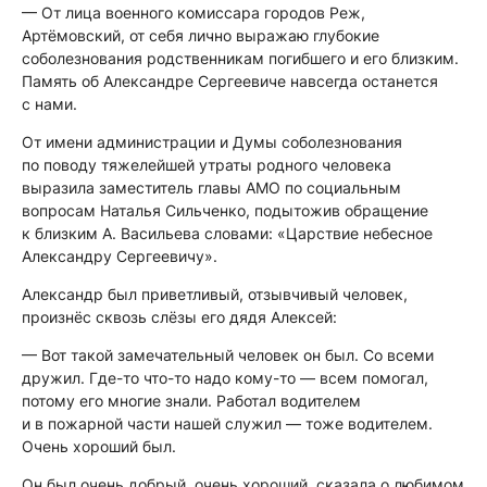
— От лица военного комиссара городов Реж,
Артёмовский, от себя лично выражаю глубокие
соболезнования родственникам погибшего и его близким.
Память об Александре Сергеевиче навсегда останется
с нами.
От имени администрации и Думы соболезнования
по поводу тяжелейшей утраты родного человека
выразила заместитель главы АМО по социальным
вопросам Наталья Сильченко, подытожив обращение
к близким А. Васильева словами: «Царствие небесное
Александру Сергеевичу».
Александр был приветливый, отзывчивый человек,
произнёс сквозь слёзы его дядя Алексей:
— Вот такой замечательный человек он был. Со всеми
дружил. Где-то что-то надо кому-то — всем помогал,
потому его многие знали. Работал водителем
и в пожарной части нашей служил — тоже водителем.
Очень хороший был.
Он был очень добрый, очень хороший, сказала о любимом