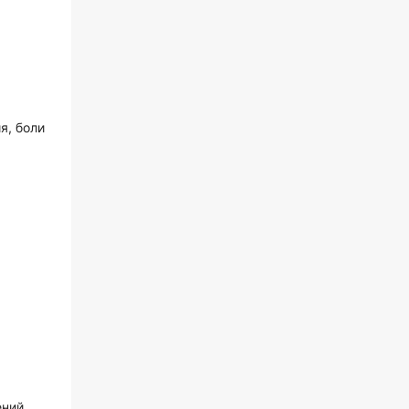
я, боли
ений