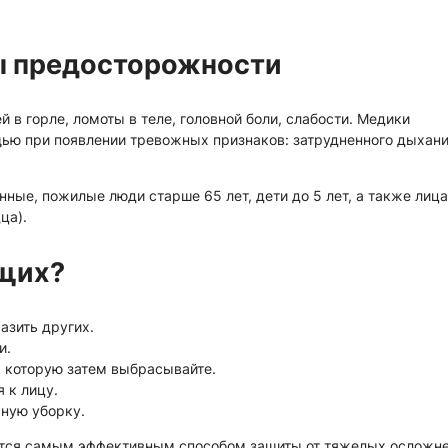
ы предосторожности
 в горле, ломоты в теле, головной боли, слабости. Медики
ью при появлении тревожных признаков: затрудненного дыхани
ные, пожилые люди старше 65 лет, дети до 5 лет, а также лица
ца).
ющих?
азить других.
и.
, которую затем выбрасывайте.
 к лицу.
ную уборку.
ется самым эффективным способом защиты от тяжелых осложн