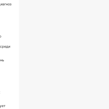
Диагноз
ю
 среди
ень
х
ует