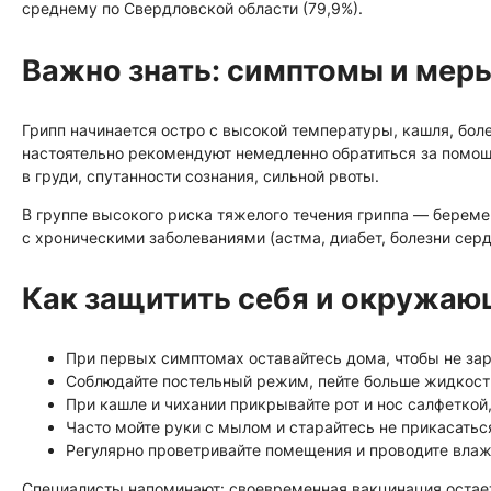
среднему по Свердловской области (79,9%).
Важно знать: симптомы и мер
Грипп начинается остро с высокой температуры, кашля, болей
настоятельно рекомендуют немедленно обратиться за помощ
в груди, спутанности сознания, сильной рвоты.
В группе высокого риска тяжелого течения гриппа — беремен
с хроническими заболеваниями (астма, диабет, болезни серд
Как защитить себя и окружа
При первых симптомах оставайтесь дома, чтобы не зар
Соблюдайте постельный режим, пейте больше жидкост
При кашле и чихании прикрывайте рот и нос салфеткой
Часто мойте руки с мылом и старайтесь не прикасаться
Регулярно проветривайте помещения и проводите влаж
Специалисты напоминают: своевременная вакцинация оста