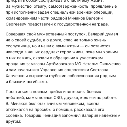
прикрыть собой сослуживца и спасти ему жизнь.
За мужество, отвагу, самоотверженность, проявленные
при исполнении задач специальной военной операции,
командованием части рядовой Минаков Валерий
Сергеевич представлен к государственной награде.
Совершая свой мужественный поступок, Валерий думал
не о своей судьбе, а о друге, спас не только жизнь
сослуживца, но и наши с вами жизни — он останется
навсегда в наших сердцах: герои живы, пока мы храним
о них память, сказали в обращении к участникам
прощания замглавы Артёмовского МО Наталья Сильченко
и замначальника Управления соцполитики Светлана
Харченко и выразили глубокие соболезнования родным
и близким погибшего.
Проститься с воином прибыли ветераны боевых
действий, мамы воинов СВО, друзья, коллеги по работе.
В. Минаков был отзывчивым человеком, всегда
откликался на просьбы о помощи, рассказала его
соседка. Товарищ Геннадий запомнил Валерия надёжным
другом: