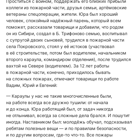
Проститься с воином, поддержать его близких прибыли
коллеги из пожарной части, друзья семьи, артёмовские
ветераны спецоперации, жители. Юра был хороший
человек, спокойный надёжный парень, который всем
поможет, рассказали товарищи и добавили, что родом
он из Сибири, создал в Б. Трифоново семью, воспитывал
с супругой двоих сыновей, трудился в пожарной части
села Покровского, стоял у её истоков (участвовал
в её строительстве, потом был водителем, начальником
второго караула, командиром отделения), после трудился
вахтой на Севере (водителем). За 12 лет работы
в пожарной части, конечно, приходилось бывать
на сложных пожарах, отмечают товарищи по работе
Вадим, Юрий и Евгений:
— Караулы у нас не такие многочисленные были,
на работе всегда все дружно тушили: от начала
и до конца. Юра работящий был, от задач никогда
не отлынивал, всегда за сложные дела брался. И пошутит
иногда. Наставником был: молодёжь обучал, подсказывал
ребятам полезные вещи — и по правилам безопасности,
и по другим вопросам, где-то что-то. Все пожары