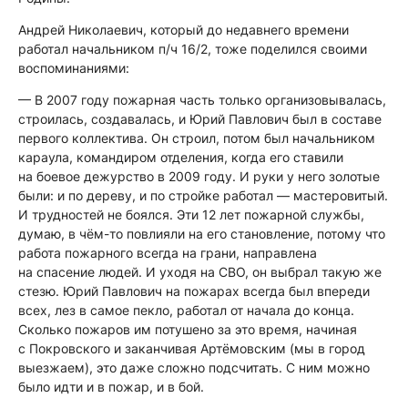
Андрей Николаевич, который до недавнего времени
работал начальником п/ч 16/2, тоже поделился своими
воспоминаниями:
— В 2007 году пожарная часть только организовывалась,
строилась, создавалась, и Юрий Павлович был в составе
первого коллектива. Он строил, потом был начальником
караула, командиром отделения, когда его ставили
на боевое дежурство в 2009 году. И руки у него золотые
были: и по дереву, и по стройке работал — мастеровитый.
И трудностей не боялся. Эти 12 лет пожарной службы,
думаю, в чём-то повлияли на его становление, потому что
работа пожарного всегда на грани, направлена
на спасение людей. И уходя на СВО, он выбрал такую же
стезю. Юрий Павлович на пожарах всегда был впереди
всех, лез в самое пекло, работал от начала до конца.
Сколько пожаров им потушено за это время, начиная
с Покровского и заканчивая Артёмовским (мы в город
выезжаем), это даже сложно подсчитать. С ним можно
было идти и в пожар, и в бой.