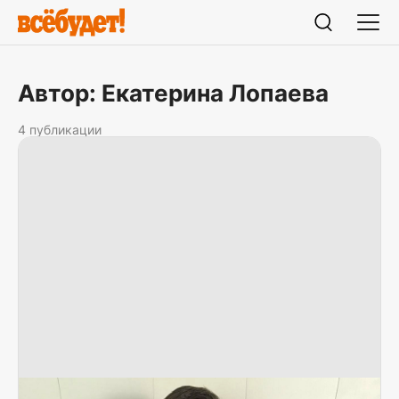
Автор: Екатерина Лопаева
4 публикации