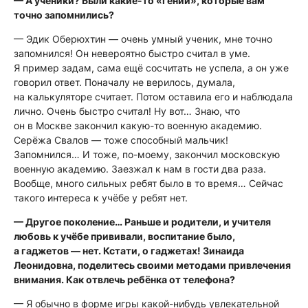
— А ученики? Были какие-то «гении», которые вам
точно запомнились?
— Эдик Оберюхтин — очень умный ученик, мне точно
запомнился! Он невероятно быстро считал в уме.
Я пример задам, сама ещё сосчитать не успела, а он уже
говорил ответ. Поначалу не верилось, думала,
на калькуляторе считает. Потом оставила его и наблюдала
лично. Очень быстро считал! Ну вот… Знаю, что
он в Москве закончил какую-то военную академию.
Серёжа Свалов — тоже способный мальчик!
Запомнился… И тоже, по-моему, закончил московскую
военную академию. Заезжал к нам в гости два раза.
Вообще, много сильных ребят было в то время… Сейчас
такого интереса к учёбе у ребят нет.
— Другое поколение… Раньше и родители, и учителя
любовь к учёбе прививали, воспитание было,
а гаджетов — нет. Кстати, о гаджетах! Зинаида
Леонидовна, поделитесь своими методами привлечения
внимания. Как отвлечь ребёнка от телефона?
— Я обычно в форме игры какой-нибудь увлекательной