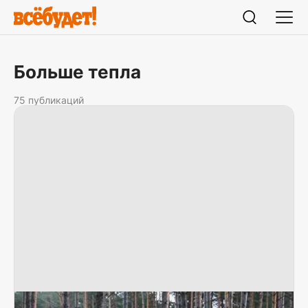
Больше тепла
75 публикаций