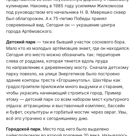
кулинарии. Наконец в 1985 году усилиями Жилкомхоза
под руководством его начальника Н. В. Маврешко сквер
был облагорожен. А к 75-летию Победы принял
современный вид. Сегодня он — украшение центра
города Артёмовского.
Детский парк
— также бывший участок соснового бора.
Мало кто из молодых артёмовцев знает, где он находился.
Сегодня это место можно обозначить так: территория
слева от роддома, которая тянется вдоль пруда
по направлению к деревянному мосту. Сначала детскому
парку повезло, на улице Энергетиков было построено
здание конторы треста «Егоршинуголь». Шахтёры как
градостроители приложили много выдумки и старания,
чтобы украсить начинающий строиться город. Пример
этому — детский парк со всем набором мест культурного
отдыха: аттракционы и выставочный комплекс, бассейн
и буфет, скульптуры и горбатый мостик через овраг. Увы,
всё это утрачено к сегодняшнему дню.
Городской парк.
Место под него было выделено
райисполкомом во второй половине 20 века. Называлось