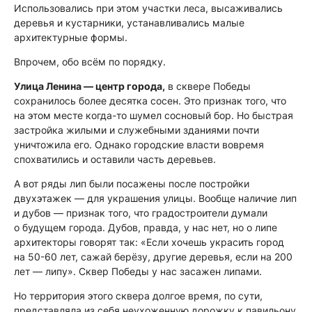
Использовались при этом участки леса, высаживались
деревья и кустарники, устанавливались малые
архитектурные формы.
Впрочем, обо всём по порядку.
Улица Ленина — центр города,
в сквере Победы
сохранилось более десятка сосен. Это признак того, что
на этом месте когда-то шумел сосновый бор. Но быстрая
застройка жилыми и служебными зданиями почти
уничтожила его. Однако городские власти вовремя
спохватились и оставили часть деревьев.
А вот ряды лип были посажены после постройки
двухэтажек — для украшения улицы. Вообще наличие лип
и дубов — признак того, что градостроители думали
о будущем города. Дубов, правда, у нас нет, но о липе
архитекторы говорят так: «Если хочешь украсить город
на 50-60 лет, сажай берёзу, другие деревья, если на 200
лет — липу». Сквер Победы у нас засажен липами.
Но территория этого сквера долгое время, по сути,
представляла из себя неухоженную дорожку к павильону