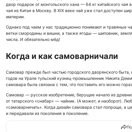
двор подарок от монгольского хана — 64 кг китайского чая в 
чая из Китая в Москву. В XIX веке чай уже стал доступен ш
империи.
Однако под чаем у нас традиционно понимают и травяные чаи
ветки смородины и вишни, а также ягоды — шиповник, землян
числа. И обязательно мёд!
Когда и как самоварничали
Самовар прежде был частью городского дворянского быта, в 
годов на Урале тульский кузнец-промышленник Никита Дем
самовара была связана с тем, что поставить его можно гораз
Самовар — русское изобретение, берущее начало из древних 
от татарского «снабар» — чайник. (А может, и наоборот). Л
«самоварничать». Когда дизайн самовара стал попроще, а це
и передавали из поколения в поколение.
По