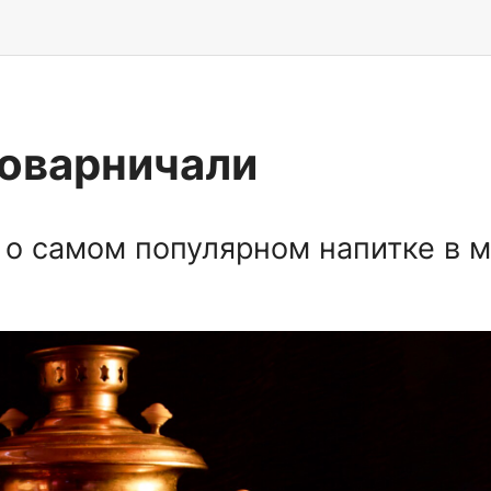
моварничали
т о самом популярном напитке в 