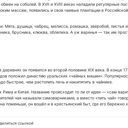
обмен на соболей. В XVII и XVIII веках наладили регулярные по
ироким массам, появились и свои чаевые плантации в Российской
. Мята, душица, чабрец, мелисса, ромашка, зверобой, листья и
ика, брусника, клюква, облепиха. А уж варенья — так им прос
деревнях он появился во второй половине XIX века. В конце 1
идов положил династию уральских «чайных машин». Популярнос
до быстрее, чем растопить печь и накипятить в чайнике.
Рима и Китая. Название происходит то ли от идеи — «сам варит
юбителей чая называли самоварниками, а вместо «пить чай» гово
на поменьше, он вошёл и в крестьянский быт, где его бережно 
делиться ссылкой