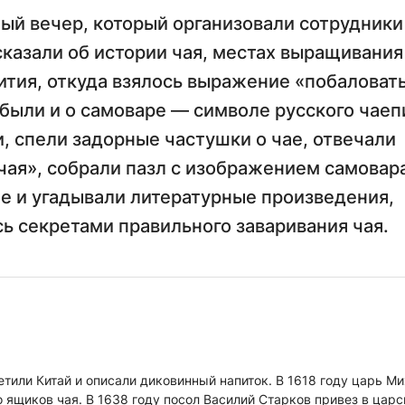
ый вечер, который организовали сотрудники
сказали об истории чая, местах выращивания
пития, откуда взялось выражение «побаловат
абыли и о самоваре — символе русского чаеп
, спели задорные частушки о чае, отвечали
чая», собрали пазл с изображением самовар
е и угадывали литературные произведения,
сь секретами правильного заваривания чая.
етили Китай и описали диковинный напиток. В 1618 году царь М
 ящиков чая. В 1638 году посол Василий Старков привез в царс