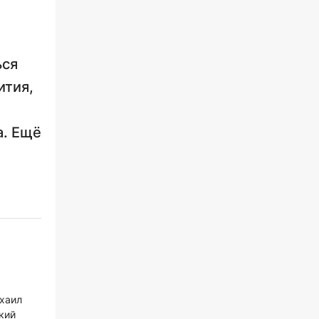
ься
ития,
а. Ещё
ихаил
кий