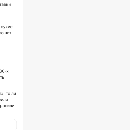
ставки
 сухие
то нет
730-х
ть
», то ли
рили
хранили