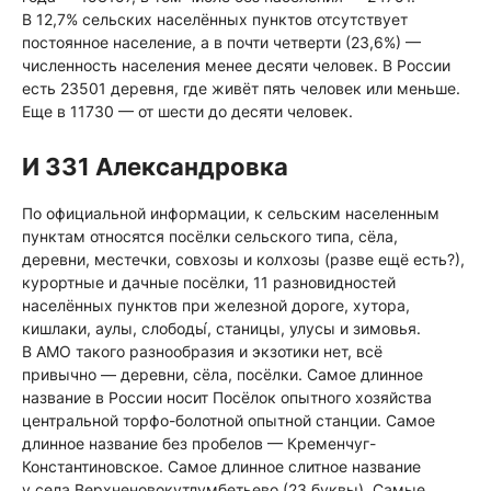
В 12,7% сельских населённых пунктов отсутствует
постоянное население, а в почти четверти (23,6%) —
численность населения менее десяти человек. В России
есть 23501 деревня, где живёт пять человек или меньше.
Еще в 11730 — от шести до десяти человек.
И 331 Александровка
По официальной информации, к сельским населенным
пунктам относятся посёлки сельского типа, сёла,
деревни, местечки, совхозы и колхозы (разве ещё есть?),
курортные и дачные посёлки, 11 разновидностей
населённых пунктов при железной дороге, хутора,
кишлаки, аулы, слободы́, станицы, улусы и зимовья.
В АМО такого разнообразия и экзотики нет, всё
привычно — деревни, сёла, посёлки. Самое длинное
название в России носит Посёлок опытного хозяйства
центральной торфо-болотной опытной станции. Самое
длинное название без пробелов — Кременчуг-
Константиновское. Самое длинное слитное название
у села Верхненовокутлумбетьево (23 буквы). Самые