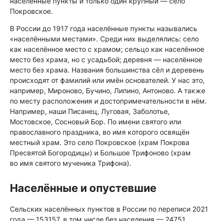
населённые пункты и только один крупный — село
Покровское.
В России до 1917 года населённые пункты назывались
«населёнными местами». Среди них выделялись: село
как населённое место с храмом; сельцо как населённое
место без храма, но с усадьбой; деревня — населённое
место без храма. Названия большинства сёл и деревень
происходят от фамилий или имён основателей. У нас это,
например, Мироново, Бучино, Липино, Антоново. А также
по месту расположения и достопримечательности в нём.
Например, наши Писанец, Луговая, Заболотье,
Мостовское, Сосновый Бор. По имени святого или
православного праздника, во имя которого освящён
местный храм. Это село Покровское (храм Покрова
Пресвятой Богородицы) и Большое Трифоново (храм
во имя святого мученика Трифона).
Населённые и опустевшие
Сельских населённых пунктов в России по переписи 2021
года — 153157, в том числе без населения — 24751.