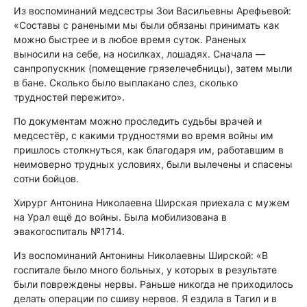
Из воспоминаний медсестры Зои Васильевны Арефьевой:
«Составы с ранеными мы были обязаны принимать как
можно быстрее и в любое время суток. Раненых
выносили на себе, на носилках, лошадях. Сначала —
санпропускник (помещение грязелечебницы), затем мыли
в бане. Сколько было выплакано слез, сколько
трудностей пережито».
По документам можно проследить судьбы врачей и
медсестёр, с какими трудностями во время войны им
пришлось столкнуться, как благодаря им, работавшим в
неимоверно трудных условиях, были вылечены и спасены
сотни бойцов.
Хирург Антонина Николаевна Ширская приехала с мужем
на Урал ещё до войны. Была мобилизована в
эвакогоспиталь №1714.
Из воспоминаний Антонины Николаевны Ширской: «В
госпитале было много больных, у которых в результате
были повреждены нервы. Раньше никогда не приходилось
делать операции по сшиву нервов. Я ездила в Тагил и в