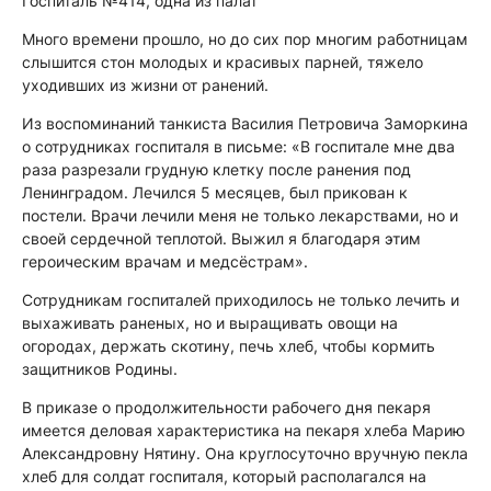
Госпиталь №414, одна из палат
Много времени прошло, но до сих пор многим работницам
слышится стон молодых и красивых парней, тяжело
уходивших из жизни от ранений.
Из воспоминаний танкиста Василия Петровича Заморкина
о сотрудниках госпиталя в письме: «В госпитале мне два
раза разрезали грудную клетку после ранения под
Ленинградом. Лечился 5 месяцев, был прикован к
постели. Врачи лечили меня не только лекарствами, но и
своей сердечной теплотой. Выжил я благодаря этим
героическим врачам и медсёстрам».
Сотрудникам госпиталей приходилось не только лечить и
выхаживать раненых, но и выращивать овощи на
огородах, держать скотину, печь хлеб, чтобы кормить
защитников Родины.
В приказе о продолжительности рабочего дня пекаря
имеется деловая характеристика на пекаря хлеба Марию
Александровну Нятину. Она круглосуточно вручную пекла
хлеб для солдат госпиталя, который располагался на