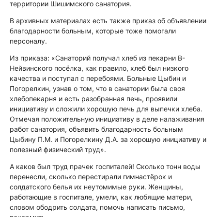
территории Шишимского санатория.
В архивных материалах есть также приказ об объявлении
благодарности больным, которые тоже помогали
персоналу.
Из приказа: «Санаторий получал хлеб из пекарни В-
Нейвинского посёлка, как правило, хлеб был низкого
качества и поступал с перебоями. Больные Цыбин и
Погорелкин, узнав о том, что в санатории была своя
хлебопекарня и есть разобранная печь, проявили
инициативу и сложили хорошую печь для выпечки хлеба.
Отмечая положительную инициативу в деле налаживания
работ санатория, объявить благодарность больным
Цыбину П.М. и Погорелкину Д.А. за хорошую инициативу и
полезный физический труд».
А каков был труд прачек госпиталей! Сколько тонн воды
перенесли, сколько перестирали гимнастёрок и
солдатского белья их неутомимые руки. Женщины,
работающие в госпитале, умели, как любящие матери,
словом ободрить солдата, помочь написать письмо,