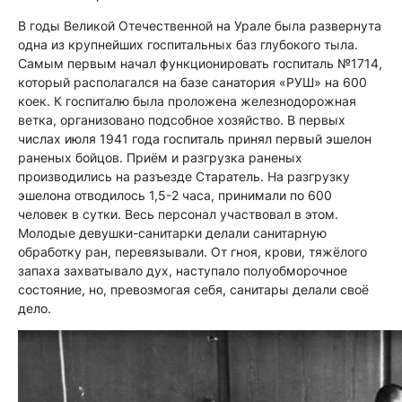
В годы Великой Отечественной на Урале была развернута
одна из крупнейших госпитальных баз глубокого тыла.
Самым первым начал функционировать госпиталь №1714,
который располагался на базе санатория «РУШ» на 600
коек. К госпиталю была проложена железнодорожная
ветка, организовано подсобное хозяйство. В первых
числах июля 1941 года госпиталь принял первый эшелон
раненых бойцов. Приём и разгрузка раненых
производились на разъезде Старатель. На разгрузку
эшелона отводилось 1,5-2 часа, принимали по 600
человек в сутки. Весь персонал участвовал в этом.
Молодые девушки-санитарки делали санитарную
обработку ран, перевязывали. От гноя, крови, тяжёлого
запаха захватывало дух, наступало полуобморочное
состояние, но, превозмогая себя, санитары делали своё
дело.