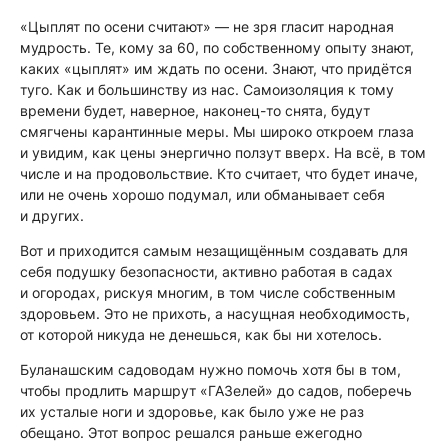
«Цыплят по осени считают» — не зря гласит народная
мудрость. Те, кому за 60, по собственному опыту знают,
каких «цыплят» им ждать по осени. Знают, что придётся
туго. Как и большинству из нас. Самоизоляция к тому
времени будет, наверное, наконец-то снята, будут
смягчены карантинные меры. Мы широко откроем глаза
и увидим, как цены энергично ползут вверх. На всё, в том
числе и на продовольствие. Кто считает, что будет иначе,
или не очень хорошо подумал, или обманывает себя
и других.
Вот и приходится самым незащищённым создавать для
себя подушку безопасности, активно работая в садах
и огородах, рискуя многим, в том числе собственным
здоровьем. Это не прихоть, а насущная необходимость,
от которой никуда не денешься, как бы ни хотелось.
Буланашским садоводам нужно помочь хотя бы в том,
чтобы продлить маршрут «ГАЗелей» до садов, поберечь
их усталые ноги и здоровье, как было уже не раз
обещано. Этот вопрос решался раньше ежегодно