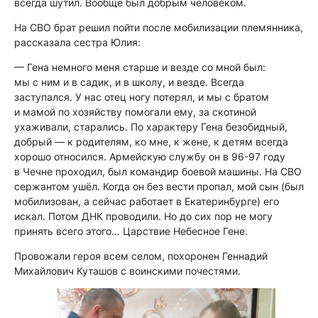
всегда шутил. Вообще был добрым человеком.
На СВО брат решил пойти после мобилизации племянника,
рассказала сестра Юлия:
— Гена немного меня старше и везде со мной был:
мы с ним и в садик, и в школу, и везде. Всегда
заступался. У нас отец ногу потерял, и мы с братом
и мамой по хозяйству помогали ему, за скотиной
ухаживали, старались. По характеру Гена безобидный,
добрый — к родителям, ко мне, к жене, к детям всегда
хорошо относился. Армейскую службу он в 96-97 году
в Чечне проходил, был командир боевой машины. На СВО
сержантом ушёл. Когда он без вести пропал, мой сын (был
мобилизован, а сейчас работает в Екатеринбурге) его
искал. Потом ДНК проводили. Но до сих пор не могу
принять всего этого… Царствие Небесное Гене.
Провожали героя всем селом, похоронен Геннадий
Михайлович Куташов с воинскими почестями.