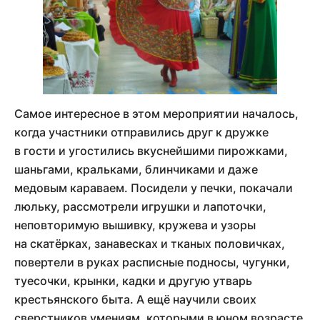
Самое интересное в этом мероприятии началось,
когда участники отправились друг к дружке
в гости и угостились вкуснейшими пирожками,
шаньгами, кральками, блинчиками и даже
медовым караваем. Посидели у печки, покачали
люльку, рассмотрели игрушки и лапоточки,
неповторимую вышивку, кружева и узоры
на скатёрках, занавесках и тканых половичках,
повертели в руках расписные подносы, чугунки,
туесочки, крынки, кадки и другую утварь
крестьянского быта. А ещё научили своих
сверстников умениям, которыми в юном возрасте