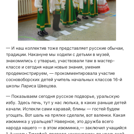
— И наш коллектив тоже представляет русские обычаи,
традиции. Накануне мы ходили с детьми в музей,
знакомились с утварью, участвовали там в мастер-
классе и сегодня наши новые знания, умения
продемонстрируем, —
прокомментировала участие
сосновоборских детей учитель начальных классов 16-й
школы Лариса Швецова.
— Показываем сегодня русское подворье, уральскую
избу. Здесь печь, тут у нас люлька, в каких раньше детей
качали. Испекли сами каравай, блины — гостей будем
угощать. Вот шаль на прялке сделали, вот валенки. Какая
изюминка у уральцев? Наверное, это дружба в
сего
народа нашего — в этом изюминка,
— заключил учащийся
1-й школы Тимофей, проводя «экскурсию» по уральской