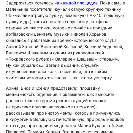
Задержаться хотелось
на каждой площадке
. Пока самые
маленькие посетители изучали самую крупную технику
(45-миллиметровую пушку, немецкую ПАК-40, полковую
пушку и др.), гости постарше слушали у патефона
старинные пластинки, которые принёс на праздник
артёмовский ценитель музыки Николай Хорьков,
общались с ребятами из военно-исторического клуба
Ариной Зотовой, Викторией Козловой, Ксенией Авдеевой,
Валерием Шашевым и одним из руководителей
«Покровского рубежа» Валерием Шашевым-старшим.
Ну как общались… Затаив дыхание, слушали
их увлечённые рассказы, осознавая, что к таким
учителям истории хоть снова — за школьную парту.
Арина, Вика и Ксения представили площадку
медицинского отделения. Показывали, как выносить
раненых (ещё во время реконструкций девочки
на практике поняли, насколько это тяжело),
рассказывали про инструменты, которые применялись
в хирургии в Великую Отечественную, про роль медиков
в те годы, про подвиги медсестёр Марии Кухарской, Зои
Павловой, Тамары Калнин. Это далеко не все имена,