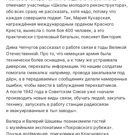
отмечают участницы «Школы молодого реконструктора»,
обо всех сразу не рассказать, хотя надо, потому что
каждая совершила подвиг. Так, Мария Кухарская,
награждённая международным орденом Красного
Креста, вынесла с поля боя 400 человек, а это
практически стрелковый батальон, поясняет Виктория.
Дима Чепчугов рассказал о работе связи в годы Великой
Отечественной. Про то, что немецкая армия была
технически более оснащена, а к тому же устраивала
диверсии, перехваты информации. Но нашим солдатам
помогала смекалка: например, провода закапывали под
дёрн, а в передаваемых сообщениях делали намеренные
ошибки, чтобы ввести в заблуждение перехватчиков.
А после 1942 года в Советском Союзе уже «начали
производить новые виды связи, обучать людей, закупать
технику, запускать в работу станции радиосвязи
и эвакуированные в тыл заводы».
Валера и Валерий Шашевы познакомили гостей
с музейными экспонатами «Покровского рубежа».
Друзья артёмовцев, поисковики из Красноярска,