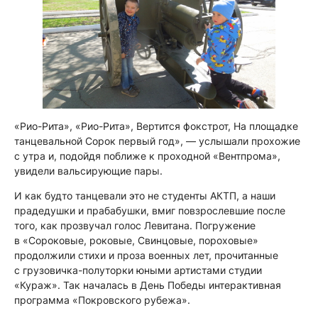
«Рио-Рита», «Рио-Рита», Вертится фокстрот, На площадке
танцевальной Сорок первый год», — услышали прохожие
с утра и, подойдя поближе к проходной «Вентпрома»,
увидели вальсирующие пары.
И как будто танцевали это не студенты АКТП, а наши
прадедушки и прабабушки, вмиг повзрослевшие после
того, как прозвучал голос Левитана. Погружение
в «Сороковые, роковые, Свинцовые, пороховые»
продолжили стихи и проза военных лет, прочитанные
с грузовичка-полуторки юными артистами студии
«Кураж». Так началась в День Победы интерактивная
программа «Покровского рубежа».