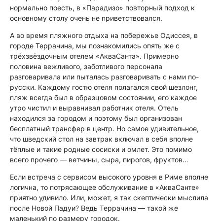
нормально поесть, в «Парадизо» повторный подход к
основному столу очень не приветствовался.
А во время пляжного отдыха на побережье Одиссея, в
городе Террачина, мы познакомились опять же с
трёхзвёздочным отелем «АкваСанта». Примерно
половина вежливого, заботливого персонала
разговаривала или пыталась разговаривать с нами по-
русски. Каждому гостю отеля полагался свой шезлонг,
пляж всегда был в образцовом состоянии, его каждое
утро чистил и выравнивал работник отеля. Отель
находился за городом и поэтому был организован
бесплатный трансфер в центр. Но самое удивительное,
что шведский стол на завтрак включал в себя вполне
тёплые и такие родные сосиски и омлет. Это помимо
всего прочего — ветчины, сыра, пирогов, фруктов…
Если встреча с сервисом высокого уровня в Риме вполне
логична, то потрясающее обслуживание в «АкваСанте»
приятно удивило. Или, может, я так скептически мыслила
после Новой Падуи? Ведь Террачина — такой же
маленький по размеру городок.