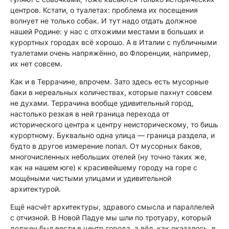
центров. Кстати, о туалетах: проблема их посещения
волнует не только собак. И тут надо отдать должное
нашей Родине: у нас с отхожими местами в больших и
курортных городах всё хорошо. А в Италии с публичными
туалетами очень напряжённо, во Флоренции, например,
их нет совсем.
Как и в Террачине, впрочем. Зато здесь есть мусорные
баки в нереальных количествах, которые пахнут совсем
не духами. Террачина вообще удивительный город,
настолько резкая в ней граница перехода от
исторического центра к центру неисторическому, то бишь
курортному. Буквально одна улица — граница раздела, и
будто в другое измерение попал. От мусорных баков,
многочисленных небольших отелей (ну точно таких же,
как на нашем юге) к красивейшему городу на горе с
мощёными чистыми улицами и удивительной
архитектурой.
Ещё насчёт архитектуры, здравого смысла и параллелей
с отчизной. В Новой Падуе мы шли по тротуару, который
должен был вести в центр города, а вёл, как оказалось, в