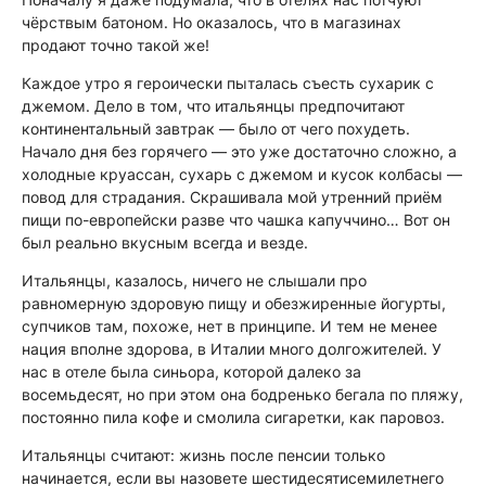
чёрствым батоном. Но оказалось, что в магазинах
продают точно такой же!
Каждое утро я героически пыталась съесть сухарик с
джемом. Дело в том, что итальянцы предпочитают
континентальный завтрак — было от чего похудеть.
Начало дня без горячего — это уже достаточно сложно, а
холодные круассан, сухарь с джемом и кусок колбасы —
повод для страдания. Скрашивала мой утренний приём
пищи по-европейски разве что чашка капуччино… Вот он
был реально вкусным всегда и везде.
Итальянцы, казалось, ничего не слышали про
равномерную здоровую пищу и обезжиренные йогурты,
супчиков там, похоже, нет в принципе. И тем не менее
нация вполне здорова, в Италии много долгожителей. У
нас в отеле была синьора, которой далеко за
восемьдесят, но при этом она бодренько бегала по пляжу,
постоянно пила кофе и смолила сигаретки, как паровоз.
Итальянцы считают: жизнь после пенсии только
начинается, если вы назовете шестидесятисемилетнего