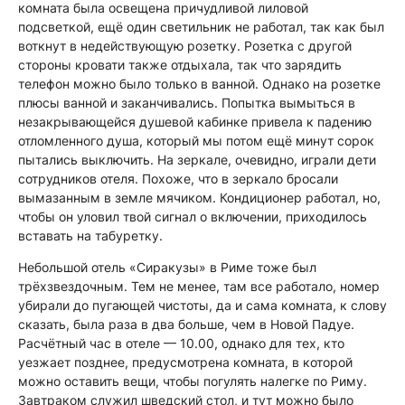
комната была освещена причудливой лиловой
подсветкой, ещё один светильник не работал, так как был
воткнут в недействующую розетку. Розетка с другой
стороны кровати также отдыхала, так что зарядить
телефон можно было только в ванной. Однако на розетке
плюсы ванной и заканчивались. Попытка вымыться в
незакрывающейся душевой кабинке привела к падению
отломленного душа, который мы потом ещё минут сорок
пытались выключить. На зеркале, очевидно, играли дети
сотрудников отеля. Похоже, что в зеркало бросали
вымазанным в земле мячиком. Кондиционер работал, но,
чтобы он уловил твой сигнал о включении, приходилось
вставать на табуретку.
Небольшой отель «Сиракузы» в Риме тоже был
трёхзвездочным. Тем не менее, там все работало, номер
убирали до пугающей чистоты, да и сама комната, к слову
сказать, была раза в два больше, чем в Новой Падуе.
Расчётный час в отеле — 10.00, однако для тех, кто
уезжает позднее, предусмотрена комната, в которой
можно оставить вещи, чтобы погулять налегке по Риму.
Завтраком служил шведский стол, и тут можно было