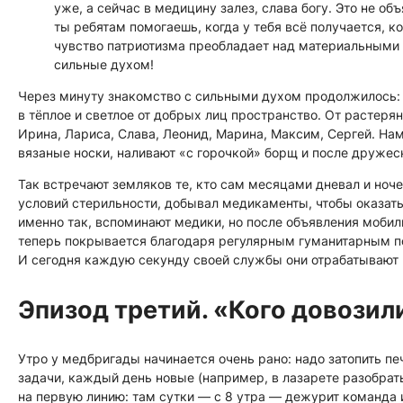
уже, а сейчас в медицину залез, слава богу. Это не о
ты ребятам помогаешь, когда у тебя всё получается, к
чувство патриотизма преобладает над материальными 
сильные духом!
Через минуту знакомство с сильными духом продолжилось: 
в тёплое и светлое от добрых лиц пространство. От растеря
Ирина, Лариса, Слава, Леонид, Марина, Максим, Сергей. На
вязаные носки, наливают «с горочкой» борщ и после дружес
Так встречают земляков те, кто сам месяцами дневал и ноч
условий стерильности, добывал медикаменты, чтобы оказат
именно так, вспоминают медики, но после объявления мобил
теперь покрывается благодаря регулярным гуманитарным по
И сегодня каждую секунду своей службы они отрабатывают
Эпизод третий. «Кого довозил
Утро у медбригады начинается очень рано: надо затопить пе
задачи, каждый день новые (например, в лазарете разобрат
на первую линию: там сутки — с 8 утра — дежурит команда и