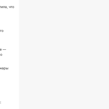
ила, что
го
ые —
мо
 нары
: