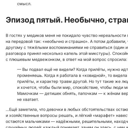
смысл.
Эпизод пятый. Необычно, стра
В гостях у медиков меня не покидало чувство нереальности
на передовой так: «необычно и страшно». А потом добавили,
другому с тяжёлыми воспоминаниями не справиться (один из
разговора принял несколько капель этой микстуры). Спокойн
с плюшевым медвежонком, в ответ на мой вопрос спросила:
— Вы подвал ещё не видели? Когда прилёты, нужно идти
променяешь. Когда я работала в «ковидной», то видела 
прилёты, и характер травм другой. Но тут такие же 
и хочется, чтобы были мир, спокойствие, чтобы люди
Мамочкам — детишек обнять, папочкам — к жёнам верн
не хватает.
…Ещё заметила, что девочки в любых обстоятельствах остаю
и хозяйственные вопросы решать, и лёгкий «марафет» навес
остаются мальчиками — надёжными, решительными, находчи
случайных людей: каждый понимает, зачем он здесь, с чем 