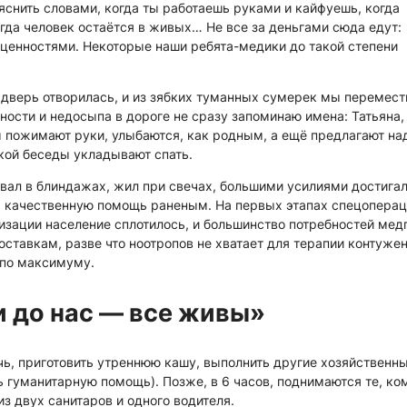
бъяснить словами, когда ты работаешь руками и кайфуешь, когда
огда человек остаётся в живых… Не все за деньгами сюда едут:
ценностями. Некоторые наши ребята-медики до такой степени
дверь отворилась, и из зябких туманных сумерек мы перемест
нности и недосыпа в дороге не сразу запоминаю имена: Татьяна,
м пожимают руки, улыбаются, как родным, а ещё предлагают на
кой беседы укладывают спать.
евал в блиндажах, жил при свечах, большими усилиями достига
ь качественную помощь раненым. На первых этапах спецопера
изации население сплотилось, и большинство потребностей мед
ставкам, разве что ноотропов не хватает для терапии контуж
 по максимуму.
и до нас — все живы»
чь, приготовить утреннюю кашу, выполнить другие хозяйственн
ь гуманитарную помощь). Позже, в 6 часов, поднимаются те, ко
з двух санитаров и одного водителя.