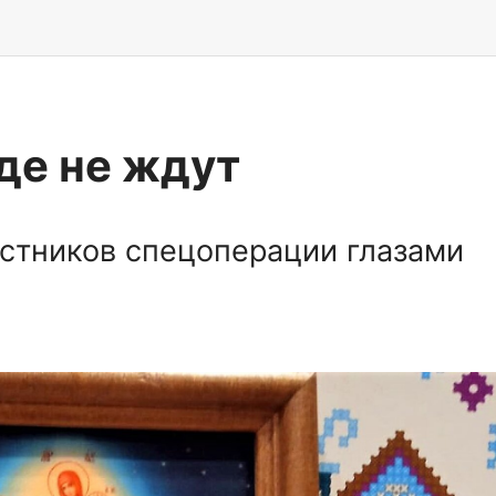
где не ждут
стников спецоперации глазами