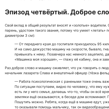
Эпизод четвёртый. Доброе сл
Свой вклад в общий результат вносят и «золотые» водители
парень, удостоен такого звания, потому что умеет «летать»
диаметром 3 см):
— От переднего края до госпиталя приходилось 95 кил
И на само дежурство машину на скорости, бывало, гна
привыкать к нему. Позавчера нас немного зацепило, дв
«Машинка моя хорошая», — глажу её кабину, она и зав
Раз доброе слово и машину оживляет, что уж говорить о люд
начальник лазарета Слава и внештатный офицер (тёзка фел
— Работа психологическая с ранеными тоже очень важн
По ситуации поступаем, видно по человеку, что ему ну
есть ли у него семья, делаешь что-то, чтобы он всё вр
земляки ещё оказываются, в беседе дом вспоминают. Пе
Пошутить можно. Ребята, когда ещё в машине едут, уж
то оказывали помощь мальчику, так он видеообращение