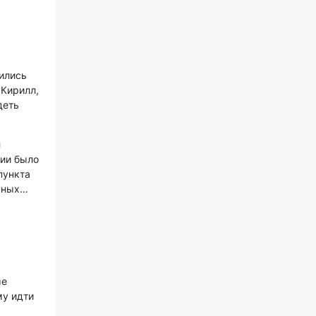
ились
 Кирилл,
деть
л
ции было
пункта
енных…
ые
му идти