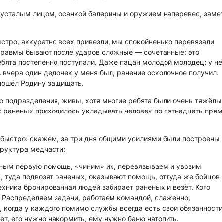
усталым лицом, осанкой балерины и оружием наперевес, замет
ыстро, аккуратно всех привезли, мы спокойненько перевязали
 травмы бывают после ударов сложные — сочетанные: это
ебята постепенно поступали. Даже пацан молодой молодец: у не
А вчера один дедочек у меня был, ранение осколочное получил.
пошёл Родину защищать.
о подразделения, живы, хотя многие ребята были очень тяжёл
: раненых приходилось укладывать человек по пятнадцать пря
ь быстро: скажем, за три дня общими усилиями были построены
труктура медчасти:
ным первую помощь, «чиним» их, перевязываем и увозим
, туда подвозят раненых, оказывают помощь, оттуда же бойцов
ехника бронированная людей забирает раненых и везёт. Кого
. Распределяем задачи, работаем командой, слаженно,
, когда у каждого помимо службы всегда есть свои обязанности
дет, его нужно накормить, ему нужно баню натопить.