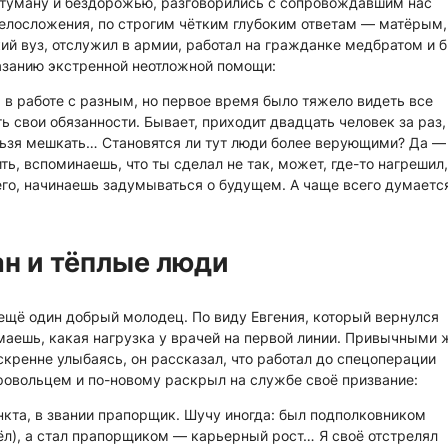
 туману и бездорожью, разговорились с сопровождавшим нас
елосложения, по строгим чётким глубоким ответам — матёрым,
 вуз, отслужил в армии, работал на гражданке медбратом и 
занию экстренной неотложной помощи:
я в работе с разным, но первое время было тяжело видеть все
 свои обязанности. Бывает, приходит двадцать человек за раз,
льзя мешкать… Становятся ли тут люди более верующими? Да —
ь, вспоминаешь, что ты сделал не так, может, где-то нагрешил,
сего, начинаешь задумываться о будущем. А чаще всего думаетс
н и тёплые люди
ещё один добрый молодец. По виду Евгения, который вернулся
маешь, какая нагрузка у врачей на первой линии. Привычными
скренне улыбаясь, он рассказал, что работал до спецоперации
ровольцем и по-новому раскрыл на службе своё призвание:
кта, в звании прапорщик. Шучу иногда: был подполковником
ёл), а стал прапорщиком — карьерный рост… Я своё отстрелял