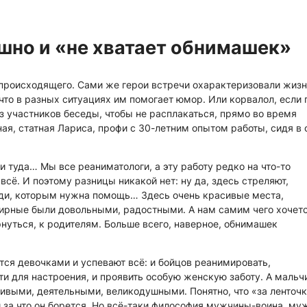
шно и «не хватает обнимашек»
 происходящего. Сами же герои встречи охарактеризовали жиз
 что в разных ситуациях им помогает юмор. Или корвалол, если 
 участников беседы, чтобы не расплакаться, прямо во время
ая, статная Лариса, профи с 30-летним опытом работы, сидя в
 туда… Мы все реаниматологи, а эту работу редко на что-то
всё. И поэтому разницы никакой нет: ну да, здесь стреляют,
люди, которым нужна помощь… Здесь очень красивые места,
 мирные были довольными, радостными. А нам самим чего хочет
уться, к родителям. Больше всего, наверное, обнимашек
тся девочками и успевают всё: и бойцов реанимировать,
ти для настроения, и проявить особую женскую заботу. А мальч
выми, деятельными, великодушными. Понятно, что «за ленточк
и за что он борется. Но всё-таки философия мужчины-воина, му