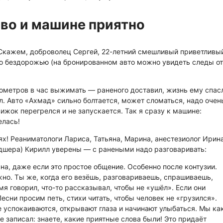
ово и машине приятно
. Скажем, доброволец Сергей, 22-летний смешливый приветливы
 по бездорожью (на бронированном авто можно увидеть следы от
ометров в час выжимать — раненого доставил, жизнь ему спас
л. Авто «Ахмад» сильно болтается, может сломаться, надо очен
ижок перегрелся и не запускается. Так я сразу к машине:
елась!
ях! Реаниматологи Лариса, Татьяна, Марина, анестезиолог Ирина
ьдшера) Кирилл уверены — с ранеными надо разговаривать:
а, даже если это простое общение. Особенно после контузии.
жно. Ты же, когда его везёшь, разговариваешь, спрашиваешь,
емя говорил, что-то рассказывал, чтобы не «ушёл». Если они
сни просим петь, стихи читать, чтобы человек не «грузился».
е успокаиваются, открывают глаза и начинают улыбаться. Мы ка
 записал: знаете, какие приятные слова были! Это придаёт