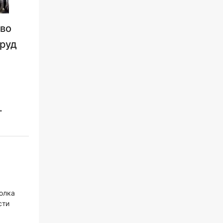
тво
труд
.
полка
сти