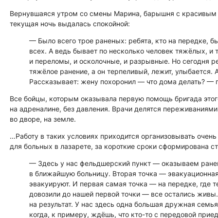
Вернувшаяся утром со смены Марина, барышня с красивым 
текущая ночь выдалась спокойной:
— Было всего трое раненых: ребята, кто на передке, б
всех. А ведь бывает по несколько человек тяжёлых, и
и переломы, и осколочные, и разрывные. Но сегодня р
тяжёлое ранение, а он терпеливый, лежит, улыбается. 
Рассказывает: жену похоронил — что дома делать? — 
Все бойцы, которым оказывала первую помощь бригада этог
на адреналине, без давления. Врачи делятся переживаниями
во дворе, на земле.
…Работу в таких условиях приходится организовывать очен
для больных в лазарете, за короткие сроки сформирована с
— Здесь у нас фельдшерский пункт — оказываем ране
в ближайшую больницу. Вторая точка — эвакуационная
эвакуируют. И первая самая точка — на передке, где т
довозили до нашей первой точки — все остались живы
на результат. У нас здесь одна большая дружная семья
когда, к примеру, ждёшь, что кто-то с передовой прие