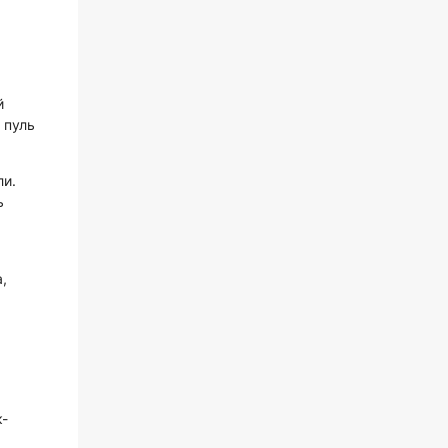
й
 пуль
ли.
ь
,
к-