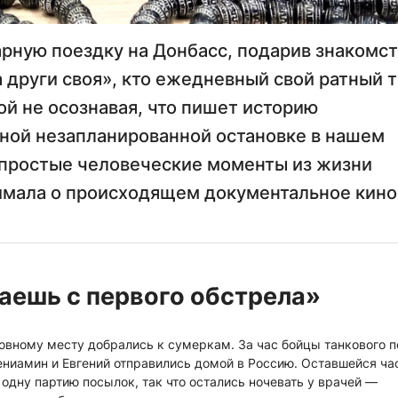
рную поездку на Донбасс, подарив знакомс
за други своя», кто ежедневный свой ратный 
ой не осознавая, что пишет историю
дной незапланированной остановке в нашем
 простые человеческие моменты из жизни
нимала о происходящем документальное кино
аешь с первого обстрела»
сновному месту добрались к сумеркам. За час бойцы танкового 
ениамин и Евгений отправились домой в Россию. Оставшейся ча
дну партию посылок, так что остались ночевать у врачей —