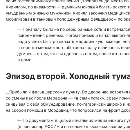
по их гостеприимному приглашению. Добираясь до места по
Кириллом, по внешности — румяным юношей богатырского т
умудрённым жизнью мужчиной. Кирилл закончил медицинский
мобилизован в танковый полк дежурным фельдшером по ока
— Поначалу было не по себе: раньше хоть и встречалс
повреждения раненых. Потом привык и начал выполнять
надо успеть быстро оказать медицинскую помощь, не
с первого миномётного обстрела сразу начинаешь верит
думаешь о том, что ты сделаешь потом, после этого в
о доме.
Эпизод второй. Холодный тума
…Прибыли к фельдшерскому пункту. Во дворе нас встретил 
со смены как после марафона — «в семи потах», сразу пони
скидывая с себя обмундирование, по-гагарински широко и и
на скорой помощи в Мордовии, что попросился на фронт доб
— По документам я целый начальник медицинского пун
(я пенсионер УФСИН и на пенсию в высоком звании уш