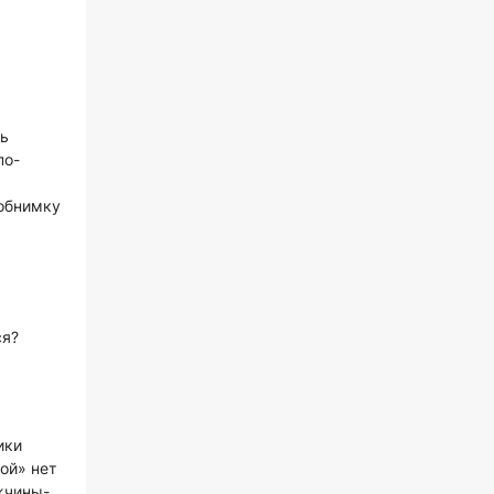
нь
по-
 обнимку
ся?
ики
ой» нет
жчины-