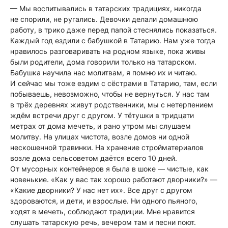
— Мы воспитывались в татарских традициях, никогда
не спорили, не ругались. Девочки делали домашнюю
работу, в трико даже перед папой стеснялись показаться.
Каждый год ездили с бабушкой в Татарию. Нам уже тогда
нравилось разговаривать на родном языке, пока живы
были родители, дома говорили только на татарском.
Бабушка научила нас молитвам, я помню их и читаю.
И сейчас мы тоже ездим с сёстрами в Татарию, там, если
побываешь, невозможно, чтобы не вернуться. У нас там
в трёх деревнях живут родственники, мы с нетерпением
ждём встречи друг с другом. У тётушки в тридцати
метрах от дома мечеть, и рано утром мы слушаем
молитву. На улицах чистота, возле домов ни одной
нескошенной травинки. На хранение стройматериалов
возле дома сельсоветом даётся всего 10 дней.
От мусорных контейнеров я была в шоке — чистые, как
новенькие. «Как у вас так хорошо работают дворники?» —
«Какие дворники? У нас нет их». Все друг с другом
здороваются, и дети, и взрослые. Ни одного пьяного,
ходят в мечеть, соблюдают традиции. Мне нравится
слушать татарскую речь, вечером там и песни поют.