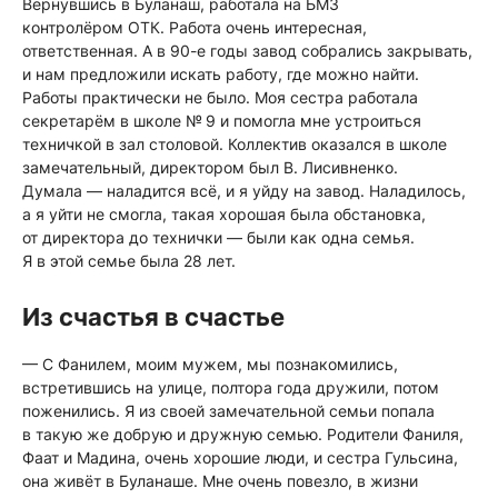
Вернувшись в Буланаш, работала на БМЗ
контролёром ОТК. Работа очень интересная,
ответственная. А в 90-е годы завод собрались закрывать,
и нам предложили искать работу, где можно найти.
Работы практически не было. Моя сестра работала
секретарём в школе № 9 и помогла мне устроиться
техничкой в зал столовой. Коллектив оказался в школе
замечательный, директором был В. Лисивненко.
Думала — наладится всё, и я уйду на завод. Наладилось,
а я уйти не смогла, такая хорошая была обстановка,
от директора до технички — были как одна семья.
Я в этой семье была 28 лет.
Из счастья в счастье
— С Фанилем, моим мужем, мы познакомились,
встретившись на улице, полтора года дружили, потом
поженились. Я из своей замечательной семьи попала
в такую же добрую и дружную семью. Родители Фаниля,
Фаат и Мадина, очень хорошие люди, и сестра Гульсина,
она живёт в Буланаше. Мне очень повезло, в жизни