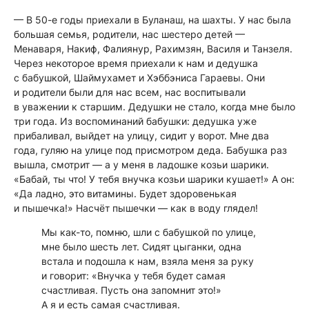
— В 50-е годы приехали в Буланаш, на шахты. У нас была
большая семья, родители, нас шестеро детей —
Менаваря, Накиф, Фалиянур, Рахимзян, Василя и Танзеля.
Через некоторое время приехали к нам и дедушка
с бабушкой, Шаймухамет и Хэббэниса Гараевы. Они
и родители были для нас всем, нас воспитывали
в уважении к старшим. Дедушки не стало, когда мне было
три года. Из воспоминаний бабушки: дедушка уже
прибаливал, выйдет на улицу, сидит у ворот. Мне два
года, гуляю на улице под присмотром деда. Бабушка раз
вышла, смотрит — а у меня в ладошке козьи шарики.
«Бабай, ты что! У тебя внучка козьи шарики кушает!» А он:
«Да ладно, это витамины. Будет здоровенькая
и пышечка!» Насчёт пышечки — как в воду глядел!
Мы как-то, помню, шли с бабушкой по улице,
мне было шесть лет. Сидят цыганки, одна
встала и подошла к нам, взяла меня за руку
и говорит: «Внучка у тебя будет самая
счастливая. Пусть она запомнит это!»
А я и есть самая счастливая.