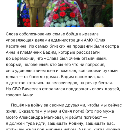
Слова соболезнования семье бойца выразила
управляющая делами администрации АМО Юлия
Касаткина. Из самых близких на прощании были сестра
Анна и племянник Вадим, которые рассказали
до церемонии, что «Слава был очень отзывчивый,
добрый, человечный: кто бы его что ни попросил,
он с удовольствием шёл и помогал, всё своими руками
делал — от бани до дома». Вадим вспомнил, как
в детстве катались на велосипедах, на речку бегали.
На СВО Вячеслав отправился поддержать своих друзей,
говорит Анна:
— Пошёл на войну за своими друзьями, чтобы мы сейчас
жили. Сказал: там у меня и Саня погиб (это про мужа
моего Александра Малкова), и ребята погибают —
я должен туда идти, защищать Родину, защищать вас,
чтобы вы жили под мирным небом. А муж, когда уходил,