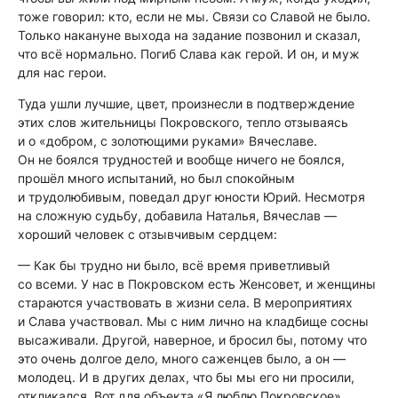
тоже говорил: кто, если не мы. Связи со Славой не было.
Только накануне выхода на задание позвонил и сказал,
что всё нормально. Погиб Слава как герой. И он, и муж
для нас герои.
Туда ушли лучшие, цвет, произнесли в подтверждение
этих слов жительницы Покровского, тепло отзываясь
и о «добром, с золотющими руками» Вячеславе.
Он не боялся трудностей и вообще ничего не боялся,
прошёл много испытаний, но был спокойным
и трудолюбивым, поведал друг юности Юрий. Несмотря
на сложную судьбу, добавила Наталья, Вячеслав —
хороший человек с отзывчивым сердцем:
— Как бы трудно ни было, всё время приветливый
со всеми. У нас в Покровском есть Женсовет, и женщины
стараются участвовать в жизни села. В мероприятиях
и Слава участвовал. Мы с ним лично на кладбище сосны
высаживали. Другой, наверное, и бросил бы, потому что
это очень долгое дело, много саженцев было, а он —
молодец. И в других делах, что бы мы его ни просили,
откликался. Вот для объекта «Я люблю Покровское»